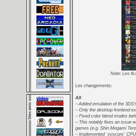
Note: Les fi
Les changements:
All
– Added emulation of the 3DS’s
– Only the desktop frontend ex
– Fixed color blend modes beh
– This notably fixes an issue 
games (e.g. Shin Megami Tens
– Implemented `syscore` CPU t