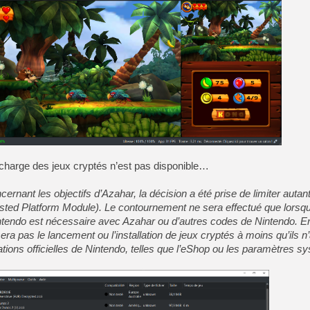
[LS] [PS5] Le WebKit Userl
[GK] Oubliez Crazy Taxi, S
[LS] [Switch] NSZ 5.0.0 es
[GK] No More Room in Hell 2
[GK] Un chatbot Atelier Ryz
[GK] Mémoire cash - Splatte
 charge des jeux cryptés n’est pas disponible…
[GK] Nvidia : le prix des 
[GK] Suikoden Star Leap : 
cernant les objectifs d’Azahar, la décision a été prise de limiter autan
[Mo5] La mini borne d’arc
ted Platform Module). Le contournement ne sera effectué que lorsq
Nintendo est nécessaire avec Azahar ou d’autres codes de Nintendo. E
a pas le lancement ou l’installation de jeux cryptés à moins qu’ils n’
ations officielles de Nintendo, telles que l’eShop ou les paramètres s