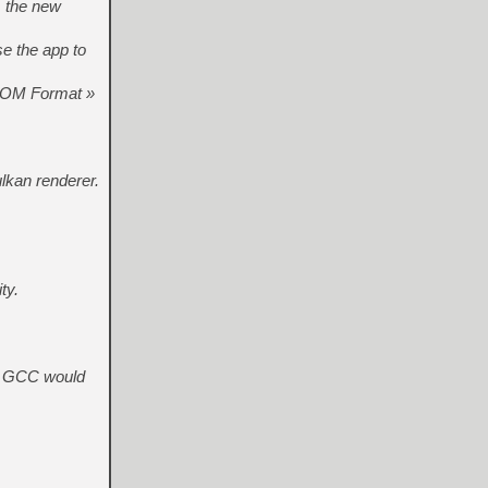
, the new
se the app to
d ROM Format »
lkan renderer.
ty.
ing GCC would