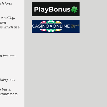
ch fixes
» setting.
ions.
es which use
n features.
isting user
e basis.
 emulator to