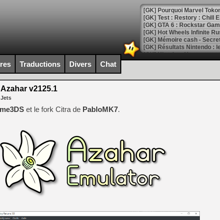
[GK] Pourquoi Marvel Tokon 
[GK] Test : Restory : Chill
[GK] GTA 6 : Rockstar Games
[GK] Hot Wheels Infinite Rus
[GK] Mémoire cash - Secret 
[GK] Résultats Nintendo : 
[GK] Déjà des dégraissage
ires
Traductions
Divers
Chat
[Mo5] Brickboy cherche à r
[GK] Minecraft et ses « Gra
Azahar v2125.1
 Jets
[GK] Beast of Reincarnation
[GK] Ubisoft : fin de parti
ime3DS
et le fork Citra de
PabloMK7
.
[GK] Mémoire cash - Metroid
[GK] Dan Houser (GTA) défe
[GK] Comment EA Sports FC
[GK] Crimson Moon : un Dark
[GK] Isle of Reveries : le j
[GK] Moonlighter 2 : The En
[GK] Capcom relance Monste
[Mo5] Deux inédits du Virtu
[GK] Le beat'em up The Walk
[GK] Endless Legend 2 : enf