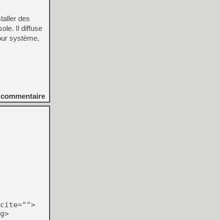
taller des
le. Il diffuse
our système,
commentaire
cite="">
g>