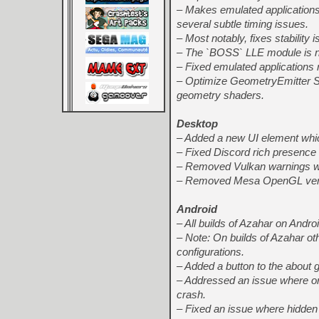
– Makes emulated applications 
several subtle timing issues.
– Most notably, fixes stabili
– The `BOSS` LLE module is no
– Fixed emulated applications r
– Optimize GeometryEmitter S
geometry shaders.
Desktop
– Added a new UI element whic
– Fixed Discord rich presence o
– Removed Vulkan warnings whi
– Removed Mesa OpenGL versi
Android
– All builds of Azahar on Andro
– Note: On builds of Azahar oth
configurations.
– Added a button to the about 
– Addressed an issue where ori
crash.
– Fixed an issue where hidden 3