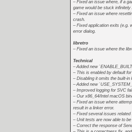
– Fixed an issue where, if a 
game would be stuck infinitely 
– Fixed an issue where resettin
crash.
– Fixed application exits (e.g
error dialog.
libretro
– Fixed an issue where the lib
Technical
– Added new `ENABLE_BUILTI
– This is enabled by default for
– Disabling it omits the built-i
– Added new `USE_SYSTEM_
– Improved logging for SVC fai
– Our x86_64/Intel macOS bi
– Fixed an issue where attempt
result in a linker error.
– Fixed several issues related
– Unit tests are now able to b
– Correct the response of Sen
– This is a correctness fix, an