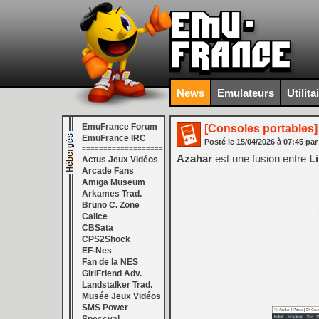
News
Emulateurs
Utilita
EmuFrance Forum
[Consoles portables]
EmuFrance IRC
Posté le
15/04/2026
à
07:45
par
===================
Azahar
est une fusion entre
L
Actus Jeux Vidéos
Arcade Fans
Amiga Museum
Arkames Trad.
Bruno C. Zone
Calice
CBSata
CPS2Shock
EF-Nes
Fan de la NES
GirlFriend Adv.
Landstalker Trad.
Musée Jeux Vidéos
SMS Power