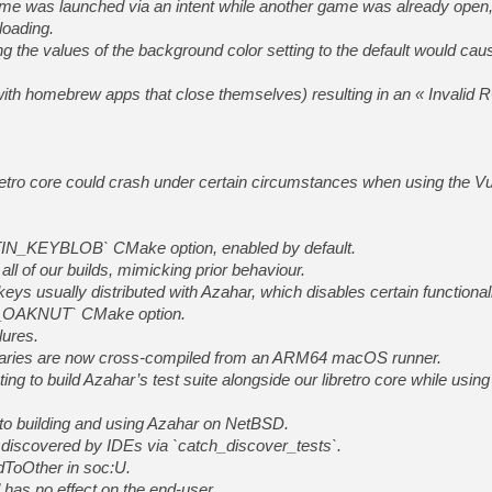
game was launched via an intent while another game was already open
loading.
g the values of the background color setting to the default would cau
. with homebrew apps that close themselves) resulting in an « Invali
retro core could crash under certain circumstances when using the Vu
N_KEYBLOB` CMake option, enabled by default.
 all of our builds, mimicking prior behaviour.
n keys usually distributed with Azahar, which disables certain functionali
OAKNUT` CMake option.
lures.
naries are now cross-compiled from an ARM64 macOS runner.
ing to build Azahar’s test suite alongside our libretro core while us
 to building and using Azahar on NetBSD.
e discovered by IDEs via `catch_discover_tests`.
dToOther in soc:U.
d has no effect on the end-user.