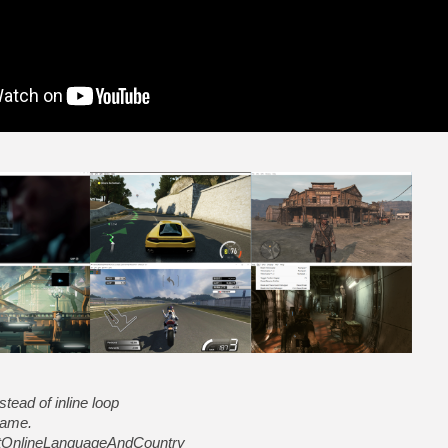
[Mo5] Deux inédits du Virtu
[GK] Le beat'em up The Walk
[GK] Endless Legend 2 : enf
[LS] [PS5] Le WebKit Userl
[GK] Oubliez Crazy Taxi, S
[LS] [Switch] NSZ 5.0.0 es
[GK] No More Room in Hell 2
[GK] Agenda - GeForce NOW
tead of inline loop
name.
tOnlineLanguageAndCountry