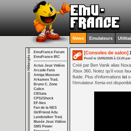
News
Emulateurs
Utilita
EmuFrance Forum
[Consoles de salon]
X
EmuFrance IRC
Posté le
15/05/2026
à
13:24
par
===================
Créé par Ben Vanik alias Noxa
Actus Jeux Vidéos
Arcade Fans
Xbox 360. Notez qu’il vous fa
Amiga Museum
fluide. Plus d’informations
ici
sa
Arkames Trad.
l’émulateur Xenia est disponib
Bruno C. Zone
Calice
CBSata
CPS2Shock
EF-Nes
Fan de la NES
GirlFriend Adv.
Landstalker Trad.
Musée Jeux Vidéos
SMS Power