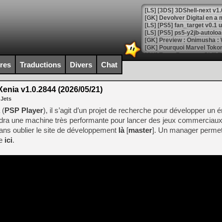
[GK] Devolver Digital en a 
[LS] [PS5] ps5-y2jb-autolo
[GK] Pourquoi Marvel Tokon 
[GK] Test : Restory : Chill
[GK] GTA 6 : Rockstar Games
ires
Traductions
Divers
Chat
[GK] Hot Wheels Infinite Rus
[GK] Mémoire cash - Secret 
[GK] Résultats Nintendo : 
enia v1.0.2844 (2026/05/21)
 Jets
[GK] Déjà des dégraissage
 (
PSP Player
), il s’agit d’un projet de recherche pour développer un 
[Mo5] Brickboy cherche à r
udra une machine très performante pour lancer des jeux commerciaux
[GK] Minecraft et ses « Gra
ns oublier le site de développement
là
[
master
]. Un manager permet
[GK] Beast of Reincarnation
le
ici
.
[GK] Ubisoft : fin de parti
[GK] Mémoire cash - Metroid
[GK] Dan Houser (GTA) défe
[GK] Comment EA Sports FC
[GK] Crimson Moon : un Dark
[GK] Isle of Reveries : le j
[GK] Moonlighter 2 : The En
[GK] Capcom relance Monste