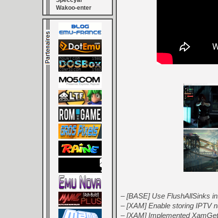
Speccyal
Wakoo-enter
– [BASE] Use FlushAllSinks ins
– [XAM] Enable storing IPTV 
– [XAM] Implemented XamGe