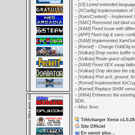
– [UI] Listed extended languag
– [XConfig] Implementation of
– [Xam/Content] – Implement
– [SMC] Removed std::bind us
– [XAM] Fixed issue with dif
– [APP] Flush log & save confi
– [XAM] Implemented XamGet
– [Kernel] – Change OddOb
– [Vulkan] Drop vertex buffer 
– [Vulkan] Route guest oDepth
– [XAM] Fixed XEX swap failin
– [Vulkan] Only declare the clip
– [Vulkan] Port ac6_ground_fi
– [Kernel] Implemented XeC
– [Kernel] Replace SHIM versio
– [XMA] Enhances the existi
SDK.
– Misc fixes
Télécharger Xenia v1.0.28
Site Officiel
En savoir plus…