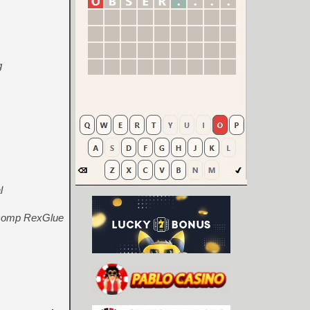
g
l
ecomp RexGlue