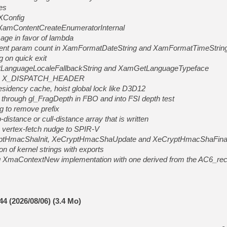
es
 XConfig
 XamContentCreateEnumeratorInternal
age in favor of lambda
ferent param count in XamFormatDateString and XamFormatTimeStrin
g on quick exit
LanguageLocaleFallbackString and XamGetLanguageTypeface
j to X_DISPATCH_HEADER
residency cache, hoist global lock like D3D12
 through gl_FragDepth in FBO and into FSI depth test
g to remove prefix
-distance or cull-distance array that is written
x vertex-fetch nudge to SPIR-V
ryptHmacShaInit, XeCryptHmacShaUpdate and XeCryptHmacShaFina
n of kernel strings with exports
ng XmaContextNew implementation with one derived from the AC6_r
44 (2026/08/06) (3.4 Mo)