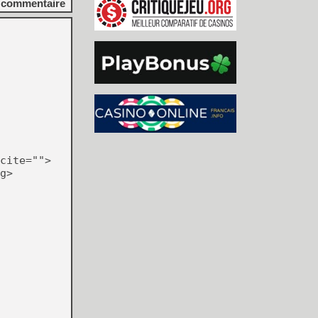
commentaire
cite="">
g>