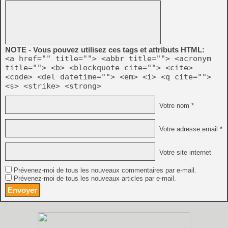
NOTE - Vous pouvez utilisez ces tags et attributs HTML:
<a href="" title=""> <abbr title=""> <acronym
title=""> <b> <blockquote cite=""> <cite>
<code> <del datetime=""> <em> <i> <q cite="">
<s> <strike> <strong>
Votre nom *
Votre adresse email *
Votre site internet
Prévenez-moi de tous les nouveaux commentaires par e-mail.
Prévenez-moi de tous les nouveaux articles par e-mail.