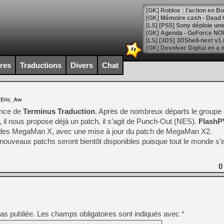
[GK] Roblox : l'action en B
[GK] Agenda - GeForce NOW
[GK] Devolver Digital en a 
[LS] [PS5] ps5-y2jb-autolo
ires
Traductions
Divers
Chat
[GK] Pourquoi Marvel Tokon 
[GK] Test : Restory : Chill
[GK] GTA 6 : Rockstar Games
 Eric_Aw
[GK] Hot Wheels Infinite Rus
[GK] Mémoire cash - Secret 
ance de
Terminus Traduction
. Après de nombreux départs le groupe 
[GK] Résultats Nintendo : 
, il nous propose déjà un patch, il s’agit de Punch-Out (NES).
Flash
des MegaMan X, avec une mise à jour du patch de MegaMan X2.
[GK] Déjà des dégraissage
nouveaux patchs seront bientôt disponibles puisque tout le monde s’
[Mo5] Brickboy cherche à r
[GK] Minecraft et ses « Gra
0
[GK] Beast of Reincarnation
[GK] Ubisoft : fin de parti
[GK] Mémoire cash - Metroid
[GK] Dan Houser (GTA) défe
[GK] Comment EA Sports FC
[GK] Crimson Moon : un Dark
as publiée.
Les champs obligatoires sont indiqués avec
[GK] Isle of Reveries : le j
*
[GK] Moonlighter 2 : The En