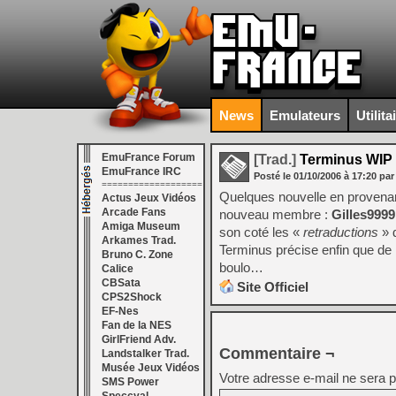
News
Emulateurs
Utilita
EmuFrance Forum
[Trad.]
Terminus WIP
EmuFrance IRC
Posté le
01/10/2006
à
17:20
par
===================
Quelques nouvelle en proven
Actus Jeux Vidéos
Arcade Fans
nouveau membre :
Gilles9999
Amiga Museum
son coté les «
retraductions
» 
Arkames Trad.
Terminus précise enfin que de 
Bruno C. Zone
boulo…
Calice
CBSata
Site Officiel
CPS2Shock
EF-Nes
Fan de la NES
GirlFriend Adv.
Commentaire ¬
Landstalker Trad.
Musée Jeux Vidéos
Votre adresse e-mail ne sera p
SMS Power