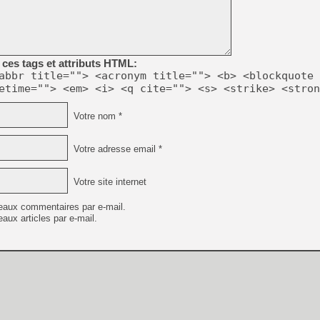
[GK] Capcom relance Monste
[Mo5] Deux inédits du Virtu
ces tags et attributs HTML:
[GK] Le beat'em up The Walk
abbr title=""> <acronym title=""> <b> <blockquote 
etime=""> <em> <i> <q cite=""> <s> <strike> <stron
[GK] Endless Legend 2 : enf
Votre nom *
[LS] [PS5] Le WebKit Userl
Votre adresse email *
[GK] Oubliez Crazy Taxi, S
Votre site internet
[LS] [Switch] NSZ 5.0.0 es
eaux commentaires par e-mail.
aux articles par e-mail.
[GK] Bethesda fête les 30 