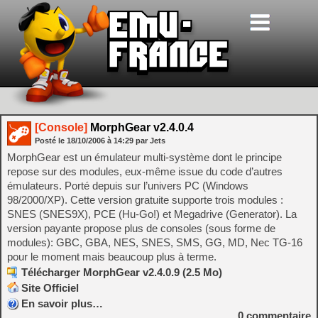
[Console]
MorphGear v2.4.0.4
Posté le
18/10/2006
à
14:29
par Jets
MorphGear est un émulateur multi-système dont le principe
repose sur des modules, eux-même issue du code d’autres
émulateurs. Porté depuis sur l’univers PC (Windows
98/2000/XP). Cette version gratuite supporte trois modules :
SNES (SNES9X), PCE (Hu-Go!) et Megadrive (Generator). La
version payante propose plus de consoles (sous forme de
modules): GBC, GBA, NES, SNES, SMS, GG, MD, Nec TG-16
pour le moment mais beaucoup plus à terme.
Télécharger MorphGear v2.4.0.9 (2.5 Mo)
Site Officiel
En savoir plus…
0
commentaire