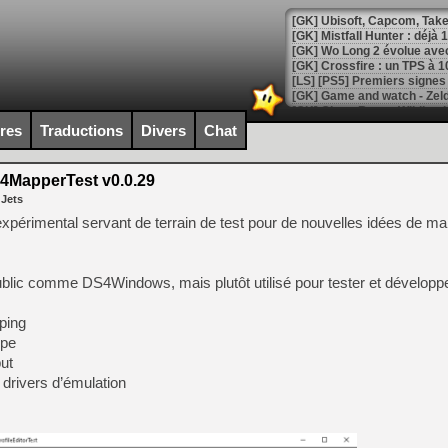
[GK] Mistfall Hunter : déjà 
[GK] Wo Long 2 évolue avec
[GK] Crossfire : un TPS à 100
[LS] [PS5] Premiers signes 
ires
Traductions
Divers
Chat
MapperTest v0.0.29
[Mo5] DOOM arrive en cart
 Jets
[GK] Bethesda fête les 30 
[GK] Roblox : l'action en B
xpérimental servant de terrain de test pour de nouvelles idées de m
[GK] Agenda - GeForce NOW
public comme DS4Windows, mais plutôt utilisé pour tester et développe
[GK] Devolver Digital en a 
ping
[LS] [PS5] ps5-y2jb-autolo
ope
[GK] Pourquoi Marvel Tokon 
put
[GK] Test : Restory : Chill
drivers d’émulation
[GK] GTA 6 : Rockstar Games
[GK] Hot Wheels Infinite Rus
[GK] Mémoire cash - Secret 
[GK] Résultats Nintendo : 