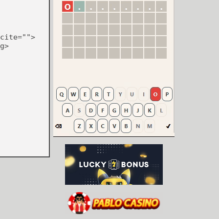
cite="">
g>