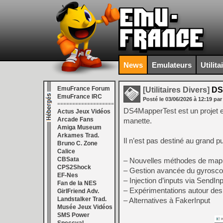
News
Emulateurs
Utilita
EmuFrance Forum
[Utilitaires Divers]
DS4
EmuFrance IRC
Posté le
03/06/2026
à
12:19
par
===================
DS4MapperTest est un projet e
Actus Jeux Vidéos
Arcade Fans
manette.
Amiga Museum
Arkames Trad.
Il n’est pas destiné au grand 
Bruno C. Zone
Calice
CBSata
– Nouvelles méthodes de map
CPS2Shock
– Gestion avancée du gyrosc
EF-Nes
– Injection d’inputs via SendIn
Fan de la NES
– Expérimentations autour des 
GirlFriend Adv.
Landstalker Trad.
– Alternatives à FakerInput
Musée Jeux Vidéos
SMS Power