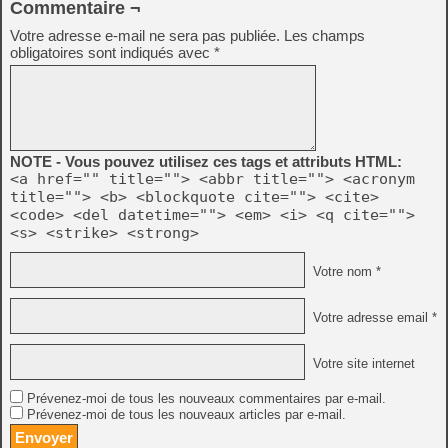
Commentaire ¬
Votre adresse e-mail ne sera pas publiée.
Les champs
obligatoires sont indiqués avec
*
NOTE - Vous pouvez utilisez ces tags et attributs HTML:
<a href="" title=""> <abbr title=""> <acronym
title=""> <b> <blockquote cite=""> <cite>
<code> <del datetime=""> <em> <i> <q cite="">
<s> <strike> <strong>
Votre nom *
Votre adresse email *
Votre site internet
Prévenez-moi de tous les nouveaux commentaires par e-mail.
Prévenez-moi de tous les nouveaux articles par e-mail.