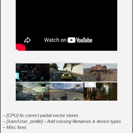
– [CPU] fix correct partial vector stores
– [Xam/User_profile] – Add missing filenames & device types
– Misc fixes