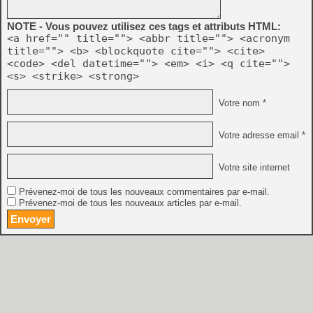
NOTE - Vous pouvez utilisez ces tags et attributs HTML:
<a href="" title=""> <abbr title=""> <acronym
title=""> <b> <blockquote cite=""> <cite>
<code> <del datetime=""> <em> <i> <q cite="">
<s> <strike> <strong>
Votre nom *
Votre adresse email *
Votre site internet
Prévenez-moi de tous les nouveaux commentaires par e-mail.
Prévenez-moi de tous les nouveaux articles par e-mail.