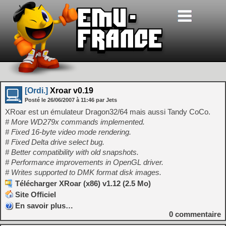
[Ordi.]
Xroar v0.19
Posté le
26/06/2007
à
11:46
par Jets
XRoar est un émulateur Dragon32/64 mais aussi Tandy CoCo.
# More WD279x commands implemented.
# Fixed 16-byte video mode rendering.
# Fixed Delta drive select bug.
# Better compatibility with old snapshots.
# Performance improvements in OpenGL driver.
# Writes supported to DMK format disk images.
Télécharger XRoar (x86) v1.12 (2.5 Mo)
Site Officiel
En savoir plus…
0
commentaire