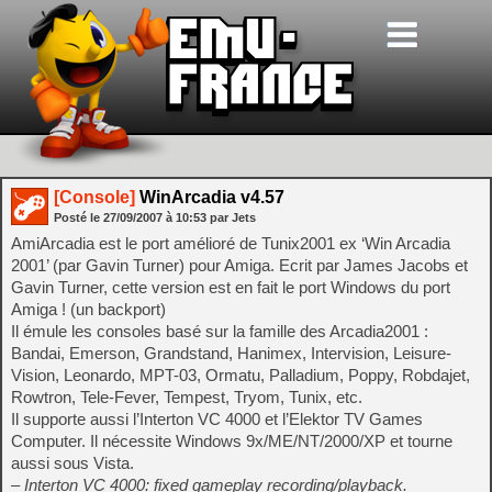
[Console]
WinArcadia v4.57
Posté le
27/09/2007
à
10:53
par Jets
AmiArcadia est le port amélioré de Tunix2001 ex ‘Win Arcadia
2001’ (par Gavin Turner) pour Amiga. Ecrit par James Jacobs et
Gavin Turner, cette version est en fait le port Windows du port
Amiga ! (un backport)
Il émule les consoles basé sur la famille des Arcadia2001 :
Bandai, Emerson, Grandstand, Hanimex, Intervision, Leisure-
Vision, Leonardo, MPT-03, Ormatu, Palladium, Poppy, Robdajet,
Rowtron, Tele-Fever, Tempest, Tryom, Tunix, etc.
Il supporte aussi l’Interton VC 4000 et l’Elektor TV Games
Computer. Il nécessite Windows 9x/ME/NT/2000/XP et tourne
aussi sous Vista.
– Interton VC 4000: fixed gameplay recording/playback.