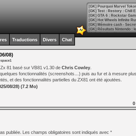
[GK] Pourquoi Marvel Tokon 
[GK] Test : Restory : Chill
[GK] GTA 6 : Rockstar Games
[GK] Hot Wheels Infinite Rus
[GK] Mémoire cash - Secret 
[GK] Résultats Nintendo : 
[GK] Déjà des dégraissage
ires
Traductions
Divers
Chat
[Mo5] Brickboy cherche à r
[GK] Minecraft et ses « Gra
06/08)
 space1
[GK] Beast of Reincarnation
[GK] Ubisoft : fin de parti
air Zx 81 basé sur VB81 v1.30 de
Chris Cowley
.
[GK] Mémoire cash - Metroid
uter quelques fonctionnalités (screenshots…) puis au fur et à mesure plu
[GK] Dan Houser (GTA) défe
és, et des fonctionnalités partielles du ZX81 ont été ajoutées.
[GK] Comment EA Sports FC
[GK] Crimson Moon : un Dark
25/08/28) (7.2 Mo)
[GK] Isle of Reveries : le j
[GK] Moonlighter 2 : The En
[GK] Capcom relance Monste
0
[Mo5] Deux inédits du Virtu
[GK] Le beat'em up The Walk
as publiée.
Les champs obligatoires sont indiqués avec
*
[GK] Endless Legend 2 : enf