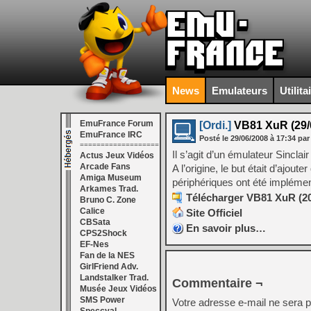
News
Emulateurs
Utilita
EmuFrance Forum
[Ordi.]
VB81 XuR (29/
EmuFrance IRC
Posté le
29/06/2008
à
17:34
par
===================
Il s’agit d’un émulateur Sincl
Actus Jeux Vidéos
Arcade Fans
A l’origine, le but était d’ajo
Amiga Museum
périphériques ont été implément
Arkames Trad.
Télécharger VB81 XuR (20
Bruno C. Zone
Calice
Site Officiel
CBSata
En savoir plus…
CPS2Shock
EF-Nes
Fan de la NES
GirlFriend Adv.
Landstalker Trad.
Commentaire ¬
Musée Jeux Vidéos
SMS Power
Votre adresse e-mail ne sera p