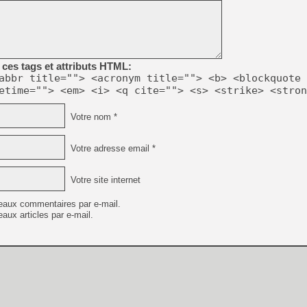
[LS] [PS5] Le WebKit Userl
ces tags et attributs HTML:
abbr title=""> <acronym title=""> <b> <blockquote 
[GK] Oubliez Crazy Taxi, S
etime=""> <em> <i> <q cite=""> <s> <strike> <stron
[LS] [Switch] NSZ 5.0.0 es
Votre nom *
[GK] No More Room in Hell 2
[GK] Un chatbot Atelier Ryz
Votre adresse email *
[GK] Mémoire cash - Splatte
[GK] Nvidia : le prix des 
Votre site internet
[GK] Suikoden Star Leap : 
[Mo5] La mini borne d’arc
eaux commentaires par e-mail.
aux articles par e-mail.