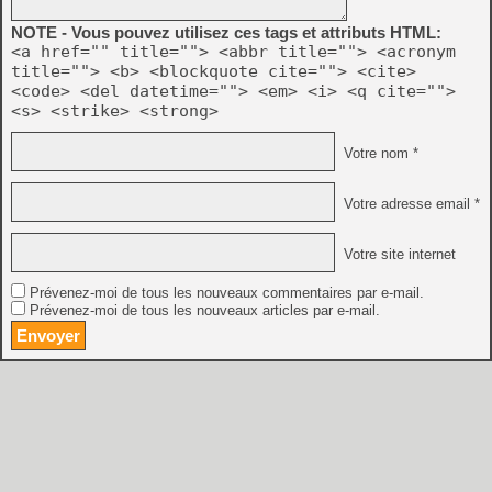
NOTE - Vous pouvez utilisez ces tags et attributs HTML:
<a href="" title=""> <abbr title=""> <acronym
title=""> <b> <blockquote cite=""> <cite>
<code> <del datetime=""> <em> <i> <q cite="">
<s> <strike> <strong>
Votre nom *
Votre adresse email *
Votre site internet
Prévenez-moi de tous les nouveaux commentaires par e-mail.
Prévenez-moi de tous les nouveaux articles par e-mail.