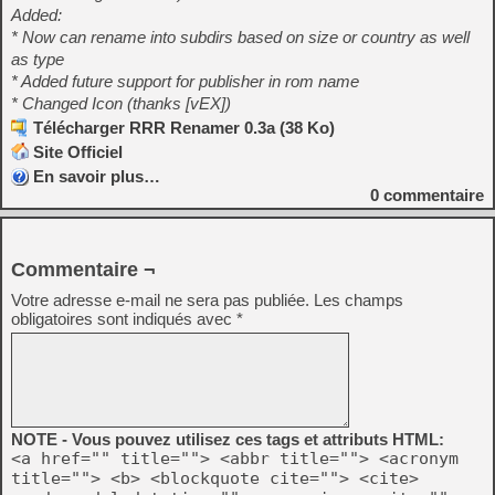
Added:
* Now can rename into subdirs based on size or country as well
as type
* Added future support for publisher in rom name
* Changed Icon (thanks [vEX])
Télécharger RRR Renamer 0.3a (38 Ko)
Site Officiel
En savoir plus…
0
commentaire
Commentaire ¬
Votre adresse e-mail ne sera pas publiée.
Les champs
obligatoires sont indiqués avec
*
NOTE - Vous pouvez utilisez ces tags et attributs HTML:
<a href="" title=""> <abbr title=""> <acronym
title=""> <b> <blockquote cite=""> <cite>