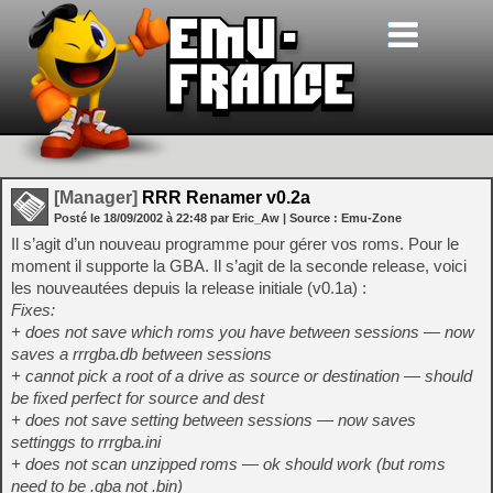
[Manager]
RRR Renamer v0.2a
Posté le
18/09/2002
à
22:48
par Eric_Aw
| Source :
Emu-Zone
Il s’agit d’un nouveau programme pour gérer vos roms. Pour le
moment il supporte la GBA. Il s’agit de la seconde release, voici
les nouveautées depuis la release initiale (v0.1a) :
Fixes:
+ does not save which roms you have between sessions — now
saves a rrrgba.db between sessions
+ cannot pick a root of a drive as source or destination — should
be fixed perfect for source and dest
+ does not save setting between sessions — now saves
settinggs to rrrgba.ini
+ does not scan unzipped roms — ok should work (but roms
need to be .gba not .bin)