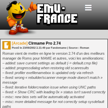
[Arcade]
Clrmame Pro 2.74
Posté le
23/09/2002
à
21:49
par Fandemame
| Source :
Roman
Roman vient de mettre en ligne le version 2.74 d’un des meilleurs
manager de Roms pour MAME et autres, voici les améliorations:
– added: save current settings as default (-> default.cmp file)
– added: progressdialog when restoring old scanresults
– fixed: profiler exefilenamebox is updated only via refresh
– fixed: wrong « rebuilder/scanner merge mode doesn’t match »
message
– fixed: iterative foldercreation issue when using UNC paths
– fixed: « Show CRC with leading 0x » status isn’t saved correctly
– misc: new bios sets will be automatically activated
– misc: more detailed message for not correctly setup sysdefault
paths