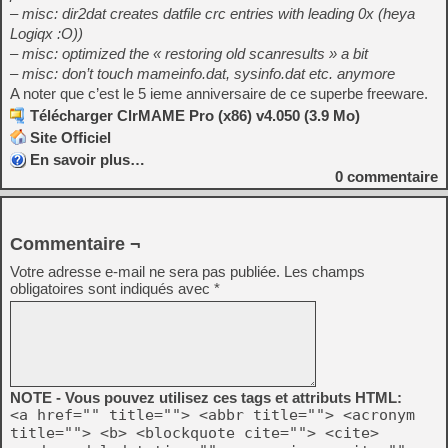
– misc: dir2dat creates datfile crc entries with leading 0x (heya
Logiqx :O))
– misc: optimized the « restoring old scanresults » a bit
– misc: don’t touch mameinfo.dat, sysinfo.dat etc. anymore
A noter que c’est le 5 ieme anniversaire de ce superbe freeware.
Télécharger ClrMAME Pro (x86) v4.050 (3.9 Mo)
Site Officiel
En savoir plus…
0
commentaire
Commentaire ¬
Votre adresse e-mail ne sera pas publiée.
Les champs
obligatoires sont indiqués avec
*
NOTE - Vous pouvez utilisez ces tags et attributs HTML:
<a href="" title=""> <abbr title=""> <acronym
title=""> <b> <blockquote cite=""> <cite>