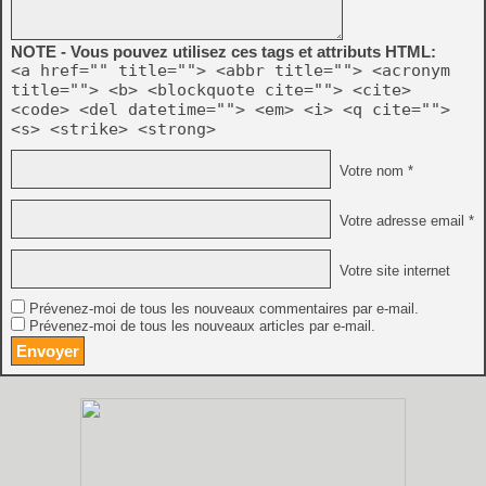
NOTE - Vous pouvez utilisez ces tags et attributs HTML:
<a href="" title=""> <abbr title=""> <acronym
title=""> <b> <blockquote cite=""> <cite>
<code> <del datetime=""> <em> <i> <q cite="">
<s> <strike> <strong>
Votre nom *
Votre adresse email *
Votre site internet
Prévenez-moi de tous les nouveaux commentaires par e-mail.
Prévenez-moi de tous les nouveaux articles par e-mail.