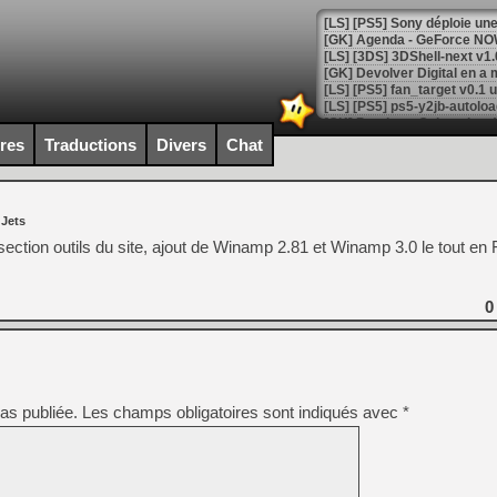
[GK] Agenda - GeForce NOW
[GK] Devolver Digital en a 
[LS] [PS5] ps5-y2jb-autolo
[GK] Pourquoi Marvel Tokon 
ires
Traductions
Divers
Chat
[GK] Test : Restory : Chill
[GK] GTA 6 : Rockstar Games
[GK] Hot Wheels Infinite Rus
[GK] Mémoire cash - Secret 
 Jets
[GK] Résultats Nintendo : 
section outils du site, ajout de Winamp 2.81 et Winamp 3.0 le tout en 
[GK] Déjà des dégraissage
[Mo5] Brickboy cherche à r
0
[GK] Minecraft et ses « Gra
[GK] Beast of Reincarnation
[GK] Ubisoft : fin de parti
[GK] Mémoire cash - Metroid
[GK] Dan Houser (GTA) défe
[GK] Comment EA Sports FC
as publiée.
Les champs obligatoires sont indiqués avec
*
[GK] Crimson Moon : un Dark
[GK] Isle of Reveries : le j
[GK] Moonlighter 2 : The En
[GK] Capcom relance Monste