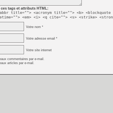
ces tags et attributs HTML:
abbr title=""> <acronym title=""> <b> <blockquote 
[Mo5] Deux inédits du Virtu
etime=""> <em> <i> <q cite=""> <s> <strike> <stron
[GK] Le beat'em up The Walk
[GK] Endless Legend 2 : enf
Votre nom *
Votre adresse email *
[LS] [PS5] Le WebKit Userl
Votre site internet
[GK] Oubliez Crazy Taxi, S
eaux commentaires par e-mail.
[LS] [Switch] NSZ 5.0.0 es
aux articles par e-mail.
[GK] No More Room in Hell 2