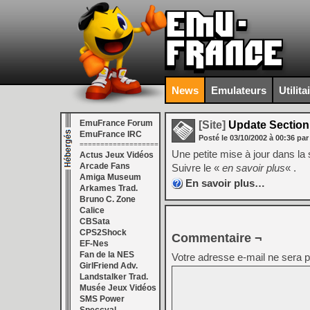
News
Emulateurs
Utilita
EmuFrance Forum
[Site]
Update Section
EmuFrance IRC
Posté le
03/10/2002
à
00:36
par
===================
Une petite mise à jour dans la 
Actus Jeux Vidéos
Arcade Fans
Suivre le «
en savoir plus
« .
Amiga Museum
En savoir plus…
Arkames Trad.
Bruno C. Zone
Calice
CBSata
CPS2Shock
Commentaire ¬
EF-Nes
Fan de la NES
Votre adresse e-mail ne sera p
GirlFriend Adv.
Landstalker Trad.
Musée Jeux Vidéos
SMS Power