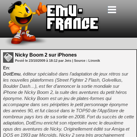
Nicky Boom 2 sur iPhones
Posté le
23/10/2009
à
18:12
par Jets
| Source :
Ltronik
En
:
DotEmu
, éditeur spécialisé dans l’adaptation de jeux rétros sur
les nouvelles plateformes (Street Fighter 2 Flash, Golvellius,
Boulder Dash…), est fier d’annoncer la sortie mondiale sur
iPhone de Nicky Boom 2, la suite des aventures du petit héros
éponyme. Nicky Boom est un jeu de plates-formes qui
accompagne dans ses péripéties le petit personnage éponyme
des années 90, et fut classé dans le TOP50 de l’AppStore de
nombreux pays lors de sa sortie en 2008. Fort du succès de cette
adaptation, DotEmu enrichit son répertoire avec le deuxième
opus des aventures de Nicky. Originellement édité sur Amiga et
DOS en 1993 par Microïds, Nicky 2 sera très prochainement