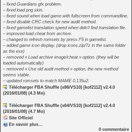
– fixed Guardians gfx problem.
– fixed load png skin.
– fixed sound when load game with fullscreen from commandline.
– fixed disable CRC check for new audit method.
– fixed gamelist translation speed when didn’t find translation file.
– improved load cheat from archive.
– changed to refresh romsets by press F5 in gamelist.
– added game icon display. (drop icons.zip/7z in the same folder
as the exe)
– removed « Load archive image/cheat » option. (they will be
loaded automatically)
– removed « Use old audit method » option, the new method
seems stable.
– updated romsets to match MAME 0.135u2.
Télécharger FBA Shuffle (x86/VS10) [kof2112] v2.4.0
(2016/01/08) (4.3 Mo)
Télécharger FBA Shuffle (x64/VS10) [kof2112] v2.4.0
(2016/01/08) (4.7 Mo)
Site Officiel
En savoir plus…
0
commentaire