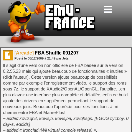
[Arcade]
FBA Shuffle 091207
Posté le
08/12/2009
à
21:49
par Jets
Il s’agit d’une version non officielle de FBA basée sur la version
0.2.95.23 mais qui ajoute beaucoup de fonctionnalités « inutiles »
(dixit l’auteur). Cette version ajoute beaucoup de possibilités
comme par exemple l’enregistrement vidéo, le support des roms
sous 7z, le support de XAudio2/OpenAL/OpenGL, l’autofire…en
plus d’avoir une interface plus complète et détaillée, enfin ce build
ajoute des drivers en supplément permettant le support de
nouveaux jeux. Beaucoup l’apprécie pour ses fonctions à mi-
chemin entre FBA et MamePlus!
– added kovlsqh2, kovlsjb, kovlsjba, kovqhsgs. [EGCG flycboy, 0
day-s, eddids]
– added « Ironclad (Wii virtual console release) ».