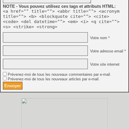
NOTE - Vous pouvez utilisez ces tags et attributs HTML:
<a href="" title=""> <abbr title=""> <acronym
title=""> <b> <blockquote cite=""> <cite>
<code> <del datetime=""> <em> <i> <q cite="">
<s> <strike> <strong>
Votre nom *
Votre adresse email *
Votre site internet
Prévenez-moi de tous les nouveaux commentaires par e-mail.
Prévenez-moi de tous les nouveaux articles par e-mail.