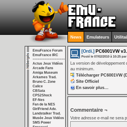
News
Emulateurs
Utilita
EmuFrance Forum
[Ordi.]
PC6001VW v3.
EmuFrance IRC
Posté le
07/02/2010
à
10:25
par
===================
La version de développement 
Actus Jeux Vidéos
Arcade Fans
au minimum.
Amiga Museum
Télécharger PC6001VW (De
Arkames Trad.
Site Officiel
Bruno C. Zone
Calice
En savoir plus…
CBSata
CPS2Shock
EF-Nes
Fan de la NES
GirlFriend Adv.
Commentaire ¬
Landstalker Trad.
Votre adresse e-mail ne sera p
Musée Jeux Vidéos
SMS Power