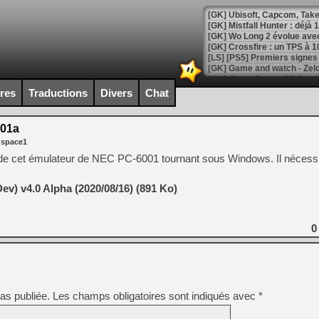
[GK] Mistfall Hunter : déjà 
[GK] Wo Long 2 évolue avec
[GK] Crossfire : un TPS à 100
[LS] [PS5] Premiers signes 
ires
Traductions
Divers
Chat
01a
[Mo5] DOOM arrive en cart
 space1
[GK] Bethesda fête les 30 
[GK] Roblox : l'action en B
de cet émulateur de NEC PC-6001 tournant sous Windows. Il nécessi
[GK] Agenda - GeForce NOW
v) v4.0 Alpha (2020/08/16) (891 Ko)
[GK] Devolver Digital en a 
0
[LS] [PS5] ps5-y2jb-autolo
[GK] Pourquoi Marvel Tokon 
[GK] Test : Restory : Chill
[GK] GTA 6 : Rockstar Games
[GK] Hot Wheels Infinite Rus
[GK] Mémoire cash - Secret 
as publiée.
Les champs obligatoires sont indiqués avec
*
[GK] Résultats Nintendo : 