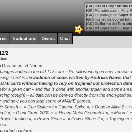
[GK] Le portage de Super M
[Mo5] Le jeu de course fut
[GK] Guillermo del Toro ado
[LTF] Eté 2026 - Séquence 
ires
Traductions
Divers
Chat
[GK] Mistfall Hunter : déjà 
[GK] Wo Long 2 évolue avec
[GK] Crossfire : un TPS à 100
12/2
[LS] [PS5] Premiers signes 
 Jets
a Dreamcast et Naomi.
hanges added to the old T12 core – I’m still working on new version a
asing T12/2 is the
addition of code, written by Andreas Naive, that
MI carts without having to rely on trojaned out protection data
[Mo5] DOOM arrive en cart
for a given cart – and this is done with another trojan and some sma
[GK] Bethesda fête les 30 
cing (cough) – all data can be derived directly from the encrypted par
[GK] Roblox : l'action en B
ler and now you can load some of MAME games:
Smash », « Gun Spike » / « Cannon Spike », « Dead or Alive 2 » / 
[GK] Agenda - GeForce NOW
ing 2 », « Giant Gram 2000 », « Heavy Metal Geomatrix », « Marvel 
[GK] Devolver Digital en a 
roject Justice », « Power Stone », « Power Stone 2 », « Toy Figher »
e ».
[LS] [PS5] ps5-y2jb-autolo
orted in future.