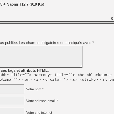
[GK] Pourquoi Marvel Tokon 
5 + Naomi T12.7 (919 Ko)
[GK] Test : Restory : Chill
[GK] GTA 6 : Rockstar Games
[GK] Hot Wheels Infinite Rus
[GK] Mémoire cash - Secret 
0
[GK] Résultats Nintendo : 
[GK] Déjà des dégraissage
[Mo5] Brickboy cherche à r
[GK] Minecraft et ses « Gra
as publiée.
Les champs obligatoires sont indiqués avec
*
[GK] Beast of Reincarnation
[GK] Ubisoft : fin de parti
[GK] Mémoire cash - Metroid
[GK] Dan Houser (GTA) défe
[GK] Comment EA Sports FC
[GK] Crimson Moon : un Dark
ces tags et attributs HTML:
[GK] Isle of Reveries : le j
abbr title=""> <acronym title=""> <b> <blockquote 
[GK] Moonlighter 2 : The En
etime=""> <em> <i> <q cite=""> <s> <strike> <stron
Votre nom *
Votre adresse email *
Votre site internet