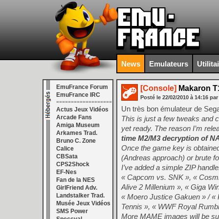
News
Emulateurs
Utilita
EmuFrance Forum
[Console]
Makaron T
EmuFrance IRC
Posté le
22/02/2010
à
14:16
par
===================
Un très bon émulateur de Seg
Actus Jeux Vidéos
Arcade Fans
This is just a few tweaks and c
Amiga Museum
yet ready. The reason I’m rele
Arkames Trad.
time M2/M3 decryption of NAO
Bruno C. Zone
Once the game key is obtained 
Calice
CBSata
(Andreas approach) or brute for
CPS2Shock
I’ve added a simple ZIP hand
EF-Nes
« Capcom vs. SNK », « Cosmic 
Fan de la NES
Alive 2 Millenium », « Giga W
GirlFriend Adv.
Landstalker Trad.
« Moero Justice Gakuen » / « P
Musée Jeux Vidéos
Tennis », « WWF Royal Rumbl
SMS Power
More MAME images will be supp