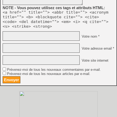
NOTE - Vous pouvez utilisez ces tags et attributs HTML:
<a href="" title=""> <abbr title=""> <acronym
title=""> <b> <blockquote cite=""> <cite>
<code> <del datetime=""> <em> <i> <q cite="">
<s> <strike> <strong>
Votre nom *
Votre adresse email *
Votre site internet
Prévenez-moi de tous les nouveaux commentaires par e-mail.
Prévenez-moi de tous les nouveaux articles par e-mail.