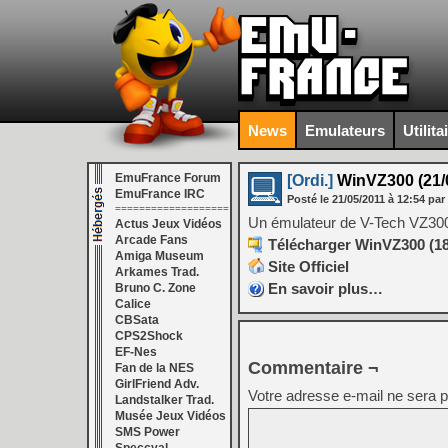
News
Emulateurs
Utilita
EmuFrance Forum
[Ordi.]
WinVZ300 (21/0
EmuFrance IRC
Posté le
21/05/2011
à
12:54
par
===================
Un émulateur de V-Tech VZ30
Actus Jeux Vidéos
Arcade Fans
Télécharger WinVZ300 (18
Amiga Museum
Site Officiel
Arkames Trad.
En savoir plus…
Bruno C. Zone
Calice
CBSata
CPS2Shock
EF-Nes
Commentaire ¬
Fan de la NES
GirlFriend Adv.
Votre adresse e-mail ne sera p
Landstalker Trad.
Musée Jeux Vidéos
SMS Power