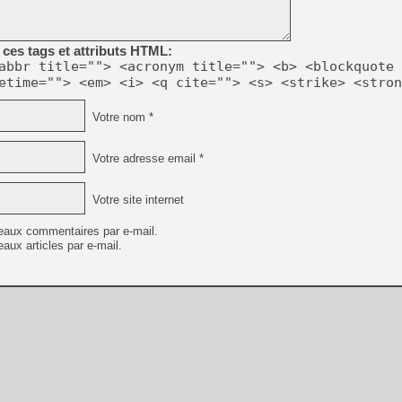
[Mo5] Deux inédits du Virtu
ces tags et attributs HTML:
[GK] Le beat'em up The Walk
abbr title=""> <acronym title=""> <b> <blockquote 
etime=""> <em> <i> <q cite=""> <s> <strike> <stron
[GK] Endless Legend 2 : enf
Votre nom *
[LS] [PS5] Le WebKit Userl
Votre adresse email *
[GK] Oubliez Crazy Taxi, S
Votre site internet
[LS] [Switch] NSZ 5.0.0 es
eaux commentaires par e-mail.
aux articles par e-mail.
[GK] No More Room in Hell 2