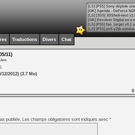
[GK] Agenda - GeForce NOW
[GK] Devolver Digital en a 
[LS] [PS5] ps5-y2jb-autolo
[GK] Pourquoi Marvel Tokon 
ires
Traductions
Divers
Chat
[GK] Test : Restory : Chill
[GK] GTA 6 : Rockstar Games
[GK] Hot Wheels Infinite Rus
5/11)
[GK] Mémoire cash - Secret 
 Jets
[GK] Résultats Nintendo : 
0.
[GK] Déjà des dégraissage
/12/2012) (3.7 Mo)
[Mo5] Brickboy cherche à r
[GK] Minecraft et ses « Gra
0
[GK] Beast of Reincarnation
[GK] Ubisoft : fin de parti
[GK] Mémoire cash - Metroid
[GK] Dan Houser (GTA) défe
[GK] Comment EA Sports FC
[GK] Crimson Moon : un Dark
as publiée.
Les champs obligatoires sont indiqués avec
*
[GK] Isle of Reveries : le j
[GK] Moonlighter 2 : The En
[GK] Capcom relance Monste