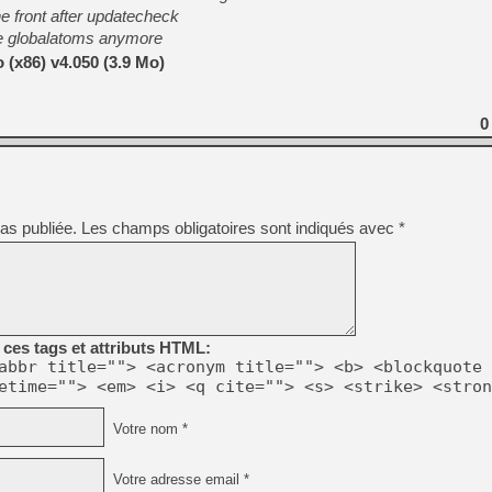
he front after updatecheck
[GK] Devolver Digital en a 
se globalatoms anymore
[LS] [PS5] ps5-y2jb-autolo
(x86) v4.050 (3.9 Mo)
[GK] Pourquoi Marvel Tokon 
[GK] Test : Restory : Chill
0
[GK] GTA 6 : Rockstar Games
[GK] Hot Wheels Infinite Rus
[GK] Mémoire cash - Secret 
[GK] Résultats Nintendo : 
[GK] Déjà des dégraissage
as publiée.
Les champs obligatoires sont indiqués avec
*
[Mo5] Brickboy cherche à r
[GK] Minecraft et ses « Gra
[GK] Beast of Reincarnation
[GK] Ubisoft : fin de parti
ces tags et attributs HTML:
abbr title=""> <acronym title=""> <b> <blockquote 
etime=""> <em> <i> <q cite=""> <s> <strike> <stron
Votre nom *
Votre adresse email *