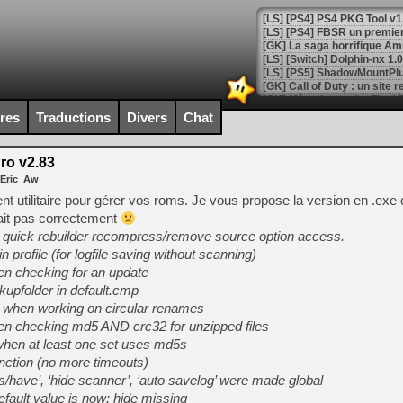
[GK] La saga horrifique Am
[GK] Le portage de Super M
ires
Traductions
Divers
Chat
[Mo5] Le jeu de course fut
[GK] Guillermo del Toro ado
o v2.83
[LTF] Eté 2026 - Séquence 
 Eric_Aw
[GK] Mistfall Hunter : déjà 
nt utilitaire pour gérer vos roms. Je vous propose la version en .exe 
[GK] Wo Long 2 évolue avec
fait pas correctement
[GK] Crossfire : un TPS à 100
quick rebuilder recompress/remove source option access.
[LS] [PS5] Premiers signes 
in profile (for logfile saving without scanning)
n checking for an update
kupfolder in default.cmp
when working on circular renames
en checking md5 AND crc32 for unzipped files
[Mo5] DOOM arrive en cart
when at least one set uses md5s
[GK] Bethesda fête les 30 
[GK] Roblox : l'action en B
unction (no more timeouts)
s/have’, ‘hide scanner’, ‘auto savelog’ were made global
fault value is now: hide missing
[GK] Agenda - GeForce NOW