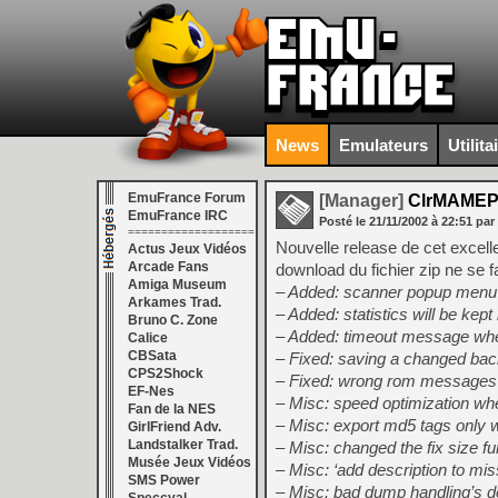
News
Emulateurs
Utilita
EmuFrance Forum
[Manager]
ClrMAMEPr
EmuFrance IRC
Posté le
21/11/2002
à
22:51
par
===================
Nouvelle release de cet excelle
Actus Jeux Vidéos
Arcade Fans
download du fichier zip ne se 
Amiga Museum
– Added: scanner popup menu 
Arkames Trad.
– Added: statistics will be kept 
Bruno C. Zone
– Added: timeout message whe
Calice
CBSata
– Fixed: saving a changed bac
CPS2Shock
– Fixed: wrong rom messages 
EF-Nes
– Misc: speed optimization wh
Fan de la NES
– Misc: export md5 tags only 
GirlFriend Adv.
Landstalker Trad.
– Misc: changed the fix size f
Musée Jeux Vidéos
– Misc: ‘add description to mis
SMS Power
– Misc: bad dump handling’s de