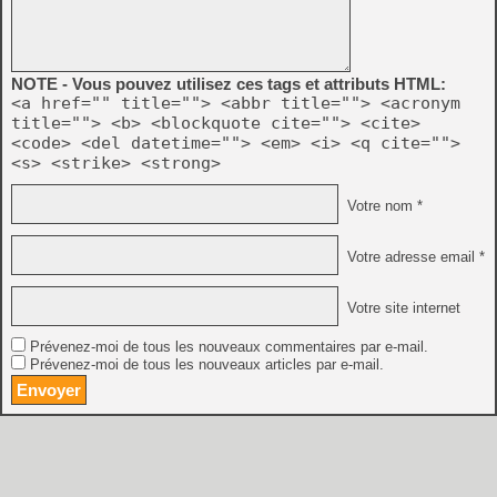
NOTE - Vous pouvez utilisez ces tags et attributs HTML:
<a href="" title=""> <abbr title=""> <acronym
title=""> <b> <blockquote cite=""> <cite>
<code> <del datetime=""> <em> <i> <q cite="">
<s> <strike> <strong>
Votre nom *
Votre adresse email *
Votre site internet
Prévenez-moi de tous les nouveaux commentaires par e-mail.
Prévenez-moi de tous les nouveaux articles par e-mail.