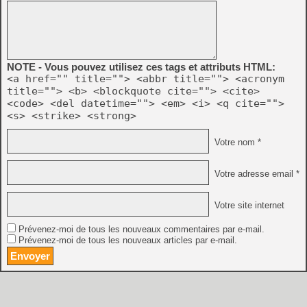
NOTE - Vous pouvez utilisez ces tags et attributs HTML:
<a href="" title=""> <abbr title=""> <acronym
title=""> <b> <blockquote cite=""> <cite>
<code> <del datetime=""> <em> <i> <q cite="">
<s> <strike> <strong>
Votre nom *
Votre adresse email *
Votre site internet
Prévenez-moi de tous les nouveaux commentaires par e-mail.
Prévenez-moi de tous les nouveaux articles par e-mail.