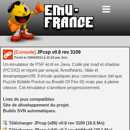
[Console]
JPcsp v0.6 rev 3109
Posté le
19/04/2013
à
11:24
par Jets
Un émulateur de PSP écrit en Java. Codé par mad et shadow
(PCSX2) et rejoint par wrayal, fiveofhearts, hlide et
dreampeppers99. Il émule quelques jeux commerciaux (tel que
Puzzle Bobble Pocket ou Breath Of Fire III) mais pas à pleine
vitesse. Cet émulateur s’améliore progressivement.
Liste de jeux compatibles
Site de développement du projet.
Builds SVN automatiques.
Télécharger JPcsp (x86) v0.6 rev 3109 (16.5 Mo)
Télécharger JPcsp (x64) v0.7 rev bb94cd4 (29.1 Mo)