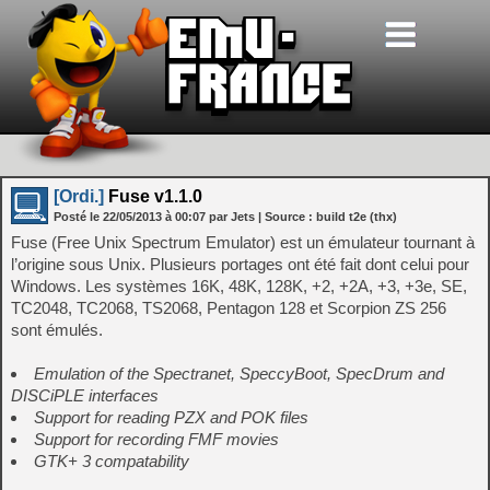
[Ordi.]
Fuse v1.1.0
Posté le
22/05/2013
à
00:07
par Jets
| Source :
build t2e (thx)
Fuse (Free Unix Spectrum Emulator) est un émulateur tournant à
l’origine sous Unix. Plusieurs portages ont été fait dont celui pour
Windows. Les systèmes 16K, 48K, 128K, +2, +2A, +3, +3e, SE,
TC2048, TC2068, TS2068, Pentagon 128 et Scorpion ZS 256
sont émulés.
Emulation of the Spectranet, SpeccyBoot, SpecDrum and
DISCiPLE interfaces
Support for reading PZX and POK files
Support for recording FMF movies
GTK+ 3 compatability