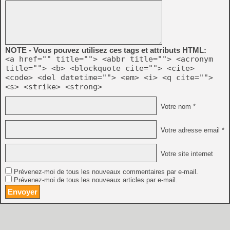
NOTE - Vous pouvez utilisez ces tags et attributs HTML:
<a href="" title=""> <abbr title=""> <acronym
title=""> <b> <blockquote cite=""> <cite>
<code> <del datetime=""> <em> <i> <q cite="">
<s> <strike> <strong>
Votre nom *
Votre adresse email *
Votre site internet
Prévenez-moi de tous les nouveaux commentaires par e-mail.
Prévenez-moi de tous les nouveaux articles par e-mail.