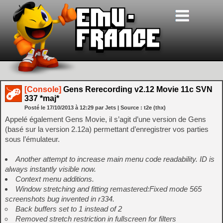
[Console]
Gens Rerecording v2.12 Movie 11c SVN
337 *maj*
Posté le
17/10/2013
à
12:29
par Jets
| Source :
t2e (thx)
Appelé également Gens Movie, il s’agit d’une version de Gens
(basé sur la version 2.12a) permettant d’enregistrer vos parties
sous l’émulateur.
Another attempt to increase main menu code readability. ID is
always instantly visible now.
Context menu additions.
Window stretching and fitting remastered:Fixed mode 565
screenshots bug invented in r334.
Back buffers set to 1 instead of 2
Removed stretch restriction in fullscreen for filters