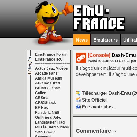
News
Emulateurs
Utilita
EmuFrance Forum
[Console]
Dash-Emu (
EmuFrance IRC
Posté le
25/04/2014
à
17:22
par
===================
Il s’agit d’un émulateur mult
Actus Jeux Vidéos
Arcade Fans
développement. Il s’agit d’une 
Amiga Museum
Arkames Trad.
Bruno C. Zone
Télécharger Dash-Emu (20
Calice
CBSata
Site Officiel
CPS2Shock
En savoir plus…
EF-Nes
Fan de la NES
GirlFriend Adv.
Landstalker Trad.
Musée Jeux Vidéos
Commentaire ¬
SMS Power