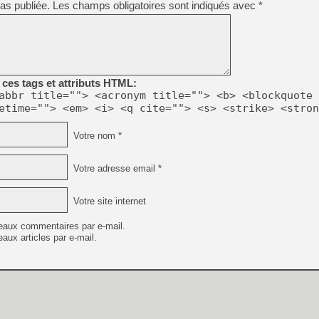
as publiée.
Les champs obligatoires sont indiqués avec
*
[Mo5] Deux inédits du Virtu
[GK] Le beat'em up The Walk
[GK] Endless Legend 2 : enf
ces tags et attributs HTML:
abbr title=""> <acronym title=""> <b> <blockquote 
etime=""> <em> <i> <q cite=""> <s> <strike> <stron
[LS] [PS5] Le WebKit Userl
Votre nom *
[GK] Oubliez Crazy Taxi, S
Votre adresse email *
[LS] [Switch] NSZ 5.0.0 es
Votre site internet
[GK] No More Room in Hell 2
eaux commentaires par e-mail.
aux articles par e-mail.