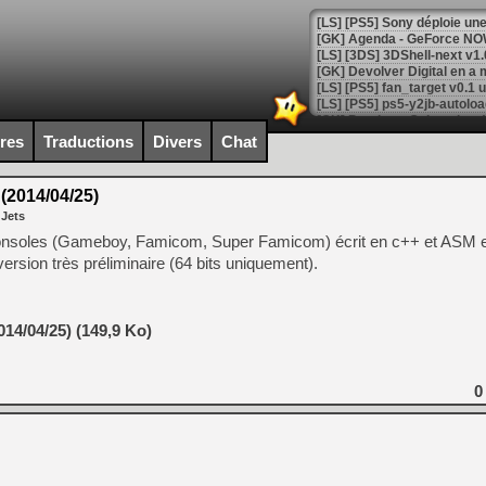
[GK] Agenda - GeForce NOW
[GK] Devolver Digital en a 
[LS] [PS5] ps5-y2jb-autolo
[GK] Pourquoi Marvel Tokon 
ires
Traductions
Divers
Chat
[GK] Test : Restory : Chill
[GK] GTA 6 : Rockstar Games
[GK] Hot Wheels Infinite Rus
2014/04/25)
[GK] Mémoire cash - Secret 
 Jets
[GK] Résultats Nintendo : 
i-consoles (Gameboy, Famicom, Super Famicom) écrit en c++ et ASM 
[GK] Déjà des dégraissage
version très préliminaire (64 bits uniquement).
[Mo5] Brickboy cherche à r
[GK] Minecraft et ses « Gra
14/04/25) (149,9 Ko)
[GK] Beast of Reincarnation
[GK] Ubisoft : fin de parti
[GK] Mémoire cash - Metroid
[GK] Dan Houser (GTA) défe
0
[GK] Comment EA Sports FC
[GK] Crimson Moon : un Dark
[GK] Isle of Reveries : le j
[GK] Moonlighter 2 : The En
[GK] Capcom relance Monste