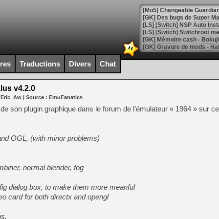
[Mo5] Changeable Guardian 
[GK] Des bugs de Super Mar
[LS] [Switch] NSP Auto Inst
ires
Traductions
Divers
Chat
[GK] La saga horrifique Am
lus v4.2.0
 Eric_Aw
| Source :
EmuFanatics
[GK] Le portage de Super M
0 de son plugin graphique dans le forum de l’émulateur « 1964 » sur c
[Mo5] Le jeu de course fut
[GK] Guillermo del Toro ado
[LTF] Eté 2026 - Séquence 
 and OGL, (with minor problems)
[GK] Mistfall Hunter : déjà 
[GK] Wo Long 2 évolue avec
[GK] Crossfire : un TPS à 100
biner, normal blender, fog
[LS] [PS5] Premiers signes 
nfig dialog box, to make them more meanful
eo card for both directx and opengl
ns.