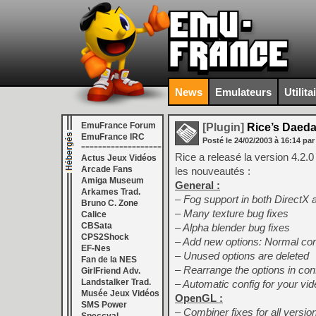
News
Emulateurs
Utilita
EmuFrance Forum
[Plugin]
Rice’s Daeda
EmuFrance IRC
Posté le
24/02/2003
à
16:14
par
===================
Rice a releasé la version 4.2.
Actus Jeux Vidéos
Arcade Fans
les nouveautés :
Amiga Museum
General :
Arkames Trad.
– Fog support in both DirectX
Bruno C. Zone
– Many texture bug fixes
Calice
CBSata
– Alpha blender bug fixes
CPS2Shock
– Add new options: Normal com
EF-Nes
– Unused options are deleted
Fan de la NES
– Rearrange the options in co
GirlFriend Adv.
Landstalker Trad.
– Automatic config for your vid
Musée Jeux Vidéos
OpenGL :
SMS Power
– Combiner fixes for all versio