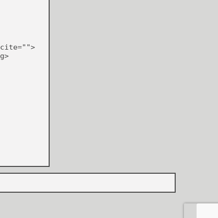
cite="">
g>