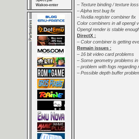
Speccyal
– Texture binding / texture loss
Wakoo-enter
– Alpha test bug fix
– Nvidia register combiner fix
Color combiners in all opengl 
Opengl render is stable enough
DirectX :
– Color combiner is getting eve
Remain issues :
– 16 bit video card problems
– Some geometry problems in 
– problem with fogs regarding 
– Possible depth buffer proble