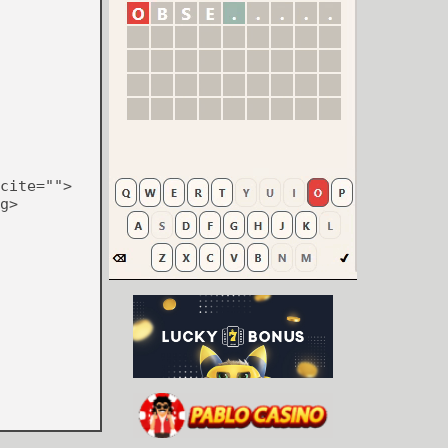
cite="">
g>