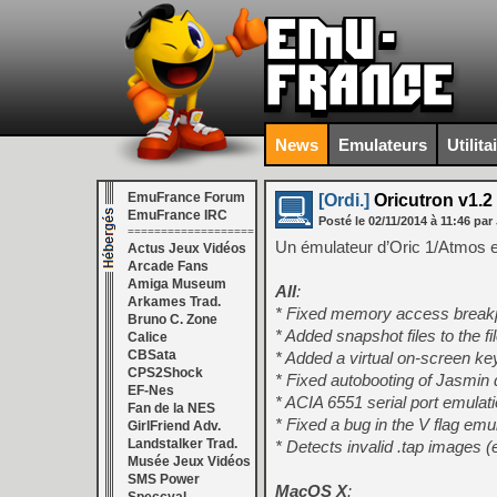
News
Emulateurs
Utilita
EmuFrance Forum
[Ordi.]
Oricutron v1.2
EmuFrance IRC
Posté le
02/11/2014
à
11:46
par 
===================
Un émulateur d’Oric 1/Atmos et 
Actus Jeux Vidéos
Arcade Fans
Amiga Museum
All
:
Arkames Trad.
* Fixed memory access breakpo
Bruno C. Zone
* Added snapshot files to the f
Calice
CBSata
* Added a virtual on-screen ke
CPS2Shock
* Fixed autobooting of Jasmin 
EF-Nes
* ACIA 6551 serial port emulat
Fan de la NES
* Fixed a bug in the V flag em
GirlFriend Adv.
Landstalker Trad.
* Detects invalid .tap images 
Musée Jeux Vidéos
SMS Power
MacOS X
: