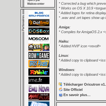
Speccyal
* Corrected a bug which preve
Wakoo-enter
* Works on OS X 10.9 <torgue
* Added logos for retina displa
* .wav and .ort tapes show up i
Amiga
:
* Compiles for AmigaOS 2.x <
Haiku
:
* Added HVIF icon <revolf>
Linux
:
* Added copy to clipboard <is
Windows
:
* Added copy to clipboard <is
Télécharger Oricutron v1.
Site Officiel
En savoir plus…