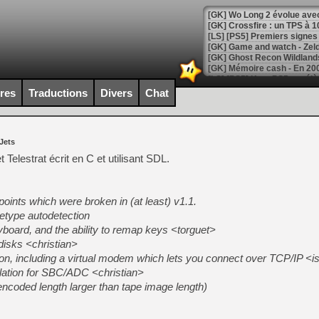
[GK] Wo Long 2 évolue avec
[GK] Crossfire : un TPS à 100
[LS] [PS5] Premiers signes 
ires
Traductions
Divers
Chat
[Mo5] DOOM arrive en cart
[GK] Bethesda fête les 30 
[GK] Roblox : l'action en B
Jets
Telestrat écrit en C et utilisant SDL.
[GK] Agenda - GeForce NOW
[GK] Devolver Digital en a 
ints which were broken in (at least) v1.1.
[LS] [PS5] ps5-y2jb-autolo
iletype autodetection
yboard, and the ability to remap keys <torguet>
[GK] Pourquoi Marvel Tokon 
[GK] Test : Restory : Chill
disks <christian>
[GK] GTA 6 : Rockstar Games
ion, including a virtual modem which lets you connect over TCP/IP <i
[GK] Hot Wheels Infinite Rus
ulation for SBC/ADC <christian>
[GK] Mémoire cash - Secret 
[GK] Résultats Nintendo : 
(encoded length larger than tape image length)
[GK] Déjà des dégraissage