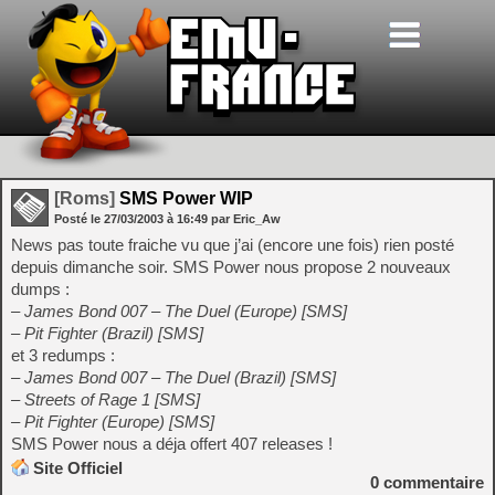
[Roms]
SMS Power WIP
Posté le
27/03/2003
à
16:49
par Eric_Aw
News pas toute fraiche vu que j’ai (encore une fois) rien posté
depuis dimanche soir. SMS Power nous propose 2 nouveaux
dumps :
– James Bond 007 – The Duel (Europe) [SMS]
– Pit Fighter (Brazil) [SMS]
et 3 redumps :
– James Bond 007 – The Duel (Brazil) [SMS]
– Streets of Rage 1 [SMS]
– Pit Fighter (Europe) [SMS]
SMS Power nous a déja offert 407 releases !
Site Officiel
0
commentaire