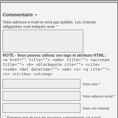
Commentaire ¬
Votre adresse e-mail ne sera pas publiée.
Les champs
obligatoires sont indiqués avec
*
NOTE - Vous pouvez utilisez ces tags et attributs HTML:
<a href="" title=""> <abbr title=""> <acronym
title=""> <b> <blockquote cite=""> <cite>
<code> <del datetime=""> <em> <i> <q cite="">
<s> <strike> <strong>
Votre nom *
Votre adresse email *
Votre site internet
Prévenez-moi de tous les nouveaux commentaires par e-mail.