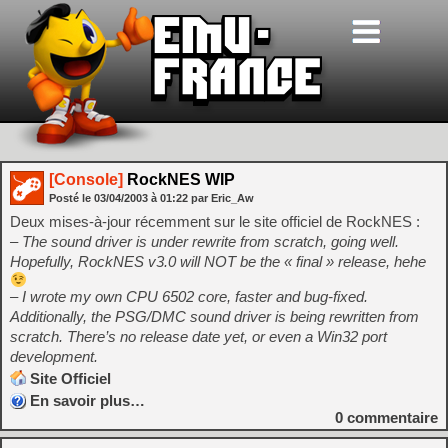
[Console]
RockNES WIP
Posté le
03/04/2003
à
01:22
par Eric_Aw
Deux mises-à-jour récemment sur le site officiel de RockNES :
– The sound driver is under rewrite from scratch, going well.
Hopefully, RockNES v3.0 will NOT be the « final » release, hehe
– I wrote my own CPU 6502 core, faster and bug-fixed.
Additionally, the PSG/DMC sound driver is being rewritten from
scratch. There’s no release date yet, or even a Win32 port
development.
Site Officiel
En savoir plus…
0
commentaire