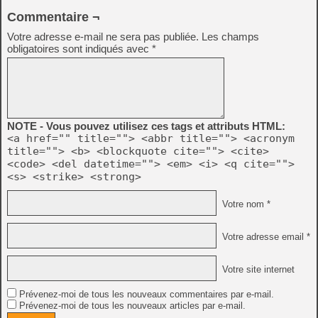
Commentaire ¬
Votre adresse e-mail ne sera pas publiée.
Les champs
obligatoires sont indiqués avec
*
NOTE - Vous pouvez utilisez ces tags et attributs HTML:
<a href="" title=""> <abbr title=""> <acronym
title=""> <b> <blockquote cite=""> <cite>
<code> <del datetime=""> <em> <i> <q cite="">
<s> <strike> <strong>
Votre nom *
Votre adresse email *
Votre site internet
Prévenez-moi de tous les nouveaux commentaires par e-mail.
Prévenez-moi de tous les nouveaux articles par e-mail.