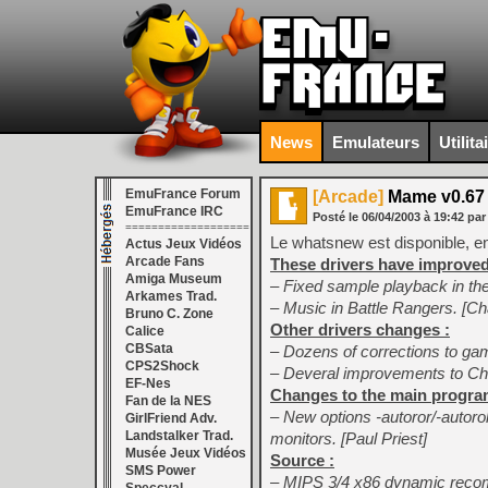
News
Emulateurs
Utilita
EmuFrance Forum
[Arcade]
Mame v0.67
EmuFrance IRC
Posté le
06/04/2003
à
19:42
par
===================
Le whatsnew est disponible, en
Actus Jeux Vidéos
Arcade Fans
These drivers have improv
Amiga Museum
– Fixed sample playback in th
Arkames Trad.
– Music in Battle Rangers. [C
Bruno C. Zone
Other drivers changes :
Calice
CBSata
– Dozens of corrections to gam
CPS2Shock
– Deveral improvements to Cha
EF-Nes
Changes to the main progra
Fan de la NES
– New options -autoror/-autorol
GirlFriend Adv.
Landstalker Trad.
monitors. [Paul Priest]
Musée Jeux Vidéos
Source :
SMS Power
– MIPS 3/4 x86 dynamic recomp