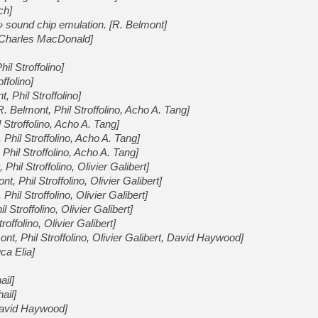
[GK] Beast of Reincarnation
ch]
[GK] Ubisoft : fin de parti
 sound chip emulation. [R. Belmont]
[GK] Mémoire cash - Metroid
[Charles MacDonald]
[GK] Dan Houser (GTA) défe
[GK] Comment EA Sports FC
[GK] Crimson Moon : un Dark
il Stroffolino]
[GK] Isle of Reveries : le j
ffolino]
[GK] Moonlighter 2 : The En
[GK] Capcom relance Monste
 Phil Stroffolino]
 Belmont, Phil Stroffolino, Acho A. Tang]
 Stroffolino, Acho A. Tang]
Phil Stroffolino, Acho A. Tang]
[Mo5] Deux inédits du Virtu
Phil Stroffolino, Acho A. Tang]
[GK] Le beat'em up The Walk
Phil Stroffolino, Olivier Galibert]
[GK] Endless Legend 2 : enf
 Phil Stroffolino, Olivier Galibert]
hil Stroffolino, Olivier Galibert]
Stroffolino, Olivier Galibert]
[LS] [PS5] Premiers signes 
offolino, Olivier Galibert]
, Phil Stroffolino, Olivier Galibert, David Haywood]
ca Elia]
il]
ail]
David Haywood]