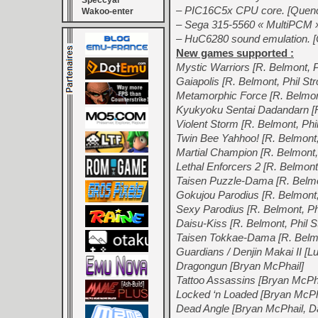
Speccyal
– PIC16C5x CPU core. [Quen
Wakoo-enter
– Sega 315-5560 « MultiPCM »
– HuC6280 sound emulation. 
New games supported :
Mystic Warriors [R. Belmont, Ph
Gaiapolis [R. Belmont, Phil Stro
Metamorphic Force [R. Belmont,
Kyukyoku Sentai Dadandarn [R.
Violent Storm [R. Belmont, Phil
Twin Bee Yahhoo! [R. Belmont, 
Martial Champion [R. Belmont, 
Lethal Enforcers 2 [R. Belmont, 
Taisen Puzzle-Dama [R. Belmont,
Gokujou Parodius [R. Belmont, P
Sexy Parodius [R. Belmont, Phil 
Daisu-Kiss [R. Belmont, Phil Str
Taisen Tokkae-Dama [R. Belmont
Guardians / Denjin Makai II [Lu
Dragongun [Bryan McPhail]
Tattoo Assassins [Bryan McPha
Locked ‘n Loaded [Bryan McPh
Dead Angle [Bryan McPhail, 