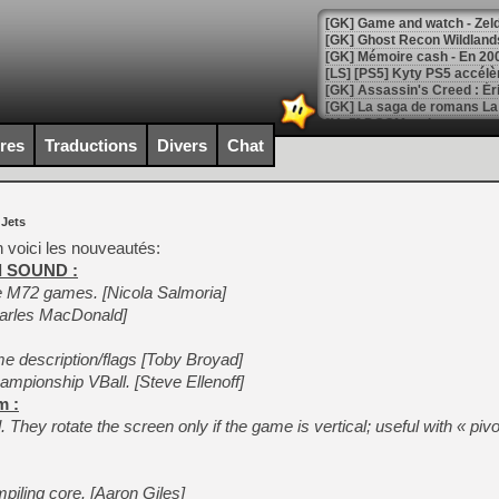
[Mo5] DOOM arrive en cart
[GK] Bethesda fête les 30 
ires
Traductions
Divers
Chat
[GK] Roblox : l'action en B
[GK] Agenda - GeForce NOW
 Jets
[GK] Devolver Digital en a 
 voici les nouveautés:
ed SOUND :
[LS] [PS5] ps5-y2jb-autolo
e M72 games. [Nicola Salmoria]
[GK] Pourquoi Marvel Tokon 
harles MacDonald]
[GK] Test : Restory : Chill
[GK] GTA 6 : Rockstar Games
e description/flags [Toby Broyad]
[GK] Hot Wheels Infinite Rus
[GK] Mémoire cash - Secret 
mpionship VBall. [Steve Ellenoff]
[GK] Résultats Nintendo : 
m :
. They rotate the screen only if the game is vertical; useful with « pi
[GK] Déjà des dégraissage
[Mo5] Brickboy cherche à r
[GK] Minecraft et ses « Gra
iling core. [Aaron Giles]