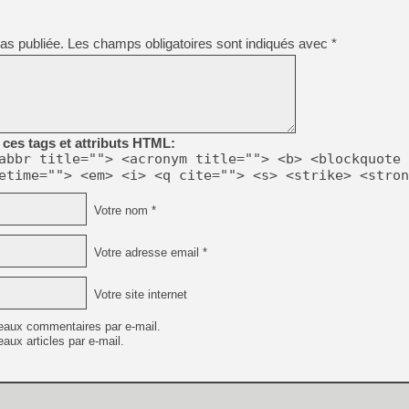
as publiée.
Les champs obligatoires sont indiqués avec
*
[LS] [PS5] Le WebKit Userl
[GK] Oubliez Crazy Taxi, S
[LS] [Switch] NSZ 5.0.0 es
ces tags et attributs HTML:
abbr title=""> <acronym title=""> <b> <blockquote 
[GK] No More Room in Hell 2
etime=""> <em> <i> <q cite=""> <s> <strike> <stron
[GK] Un chatbot Atelier Ryz
Votre nom *
[GK] Mémoire cash - Splatte
[GK] Nvidia : le prix des 
[GK] Suikoden Star Leap : 
Votre adresse email *
[Mo5] La mini borne d’arc
Votre site internet
eaux commentaires par e-mail.
aux articles par e-mail.