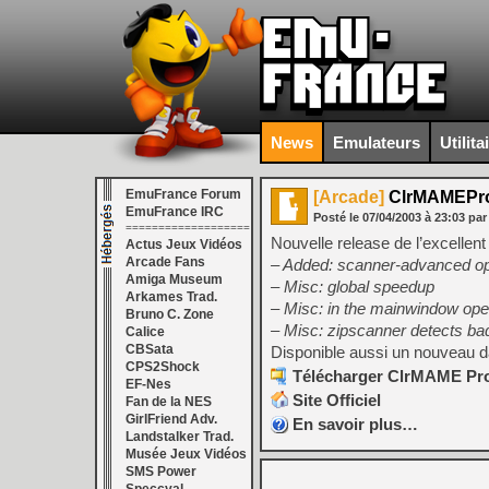
News
Emulateurs
Utilita
EmuFrance Forum
[Arcade]
ClrMAMEPro
EmuFrance IRC
Posté le
07/04/2003
à
23:03
par
===================
Nouvelle release de l’excelle
Actus Jeux Vidéos
Arcade Fans
– Added: scanner-advanced op
Amiga Museum
– Misc: global speedup
Arkames Trad.
– Misc: in the mainwindow ope
Bruno C. Zone
– Misc: zipscanner detects bad 
Calice
CBSata
Disponible aussi un nouveau 
CPS2Shock
Télécharger ClrMAME Pro 
EF-Nes
Site Officiel
Fan de la NES
GirlFriend Adv.
En savoir plus…
Landstalker Trad.
Musée Jeux Vidéos
SMS Power