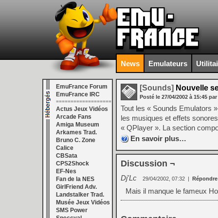
News
Emulateurs
Utilita
EmuFrance Forum
[Sounds]
Nouvelle se
EmuFrance IRC
Posté le
27/04/2002
à
15:45
par
===================
Tout les « Sounds Emulators 
Actus Jeux Vidéos
Arcade Fans
les musiques et effets sonore
Amiga Museum
« QPlayer ». La section compo
Arkames Trad.
En savoir plus…
Bruno C. Zone
Calice
CBSata
Discussion ¬
CPS2Shock
EF-Nes
Dj'Lc
Fan de la NES
29/04/2002, 07:32
|
Répondre
GirlFriend Adv.
Mais il manque le fameux Hoo
Landstalker Trad.
Musée Jeux Vidéos
SMS Power