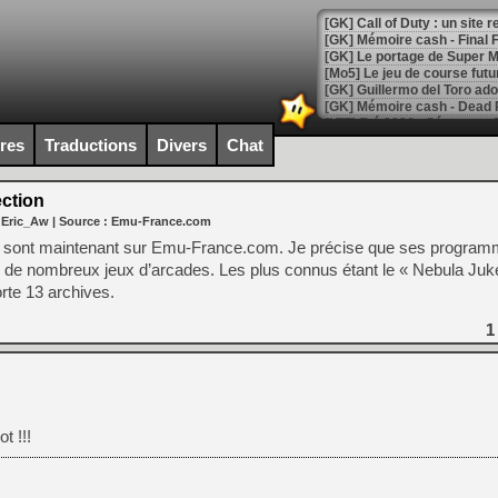
[GK] Le portage de Super M
[Mo5] Le jeu de course fut
[GK] Guillermo del Toro ado
[LTF] Eté 2026 - Séquence 
ires
Traductions
Divers
Chat
[GK] Mistfall Hunter : déjà 
[GK] Wo Long 2 évolue avec
[GK] Crossfire : un TPS à 100
ction
[LS] [PS5] Premiers signes 
 Eric_Aw
| Source :
Emu-France.com
» sont maintenant sur Emu-France.com. Je précise que ses progra
s de nombreux jeux d’arcades. Les plus connus étant le « Nebula Juk
rte 13 archives.
[Mo5] DOOM arrive en cart
1
[GK] Bethesda fête les 30 
[GK] Roblox : l'action en B
[GK] Agenda - GeForce NOW
t !!!
[GK] Devolver Digital en a 
[LS] [PS5] ps5-y2jb-autolo