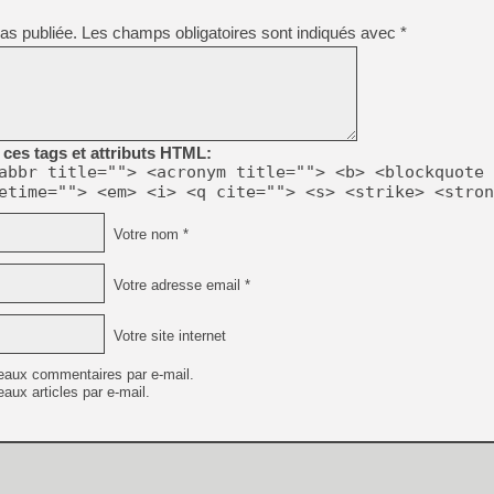
[GK] Pourquoi Marvel Tokon 
[GK] Test : Restory : Chill
as publiée.
Les champs obligatoires sont indiqués avec
*
[GK] GTA 6 : Rockstar Games
[GK] Hot Wheels Infinite Rus
[GK] Mémoire cash - Secret 
[GK] Résultats Nintendo : 
[GK] Déjà des dégraissage
ces tags et attributs HTML:
[Mo5] Brickboy cherche à r
abbr title=""> <acronym title=""> <b> <blockquote 
[GK] Minecraft et ses « Gra
etime=""> <em> <i> <q cite=""> <s> <strike> <stron
[GK] Beast of Reincarnation
[GK] Ubisoft : fin de parti
Votre nom *
[GK] Mémoire cash - Metroid
[GK] Dan Houser (GTA) défe
[GK] Comment EA Sports FC
Votre adresse email *
[GK] Crimson Moon : un Dark
[GK] Isle of Reveries : le j
[GK] Moonlighter 2 : The En
Votre site internet
eaux commentaires par e-mail.
aux articles par e-mail.