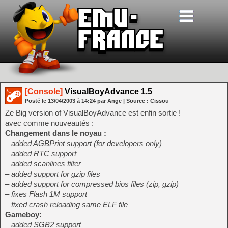
[Console]
VisualBoyAdvance 1.5
Posté le
13/04/2003
à
14:24
par Ange
| Source :
Cissou
Ze Big version of VisualBoyAdvance est enfin sortie !
avec comme nouveautés :
Changement dans le noyau :
– added AGBPrint support (for developers only)
– added RTC support
– added scanlines filter
– added support for gzip files
– added support for compressed bios files (zip, gzip)
– fixes Flash 1M support
– fixed crash reloading same ELF file
Gameboy:
– added SGB2 support