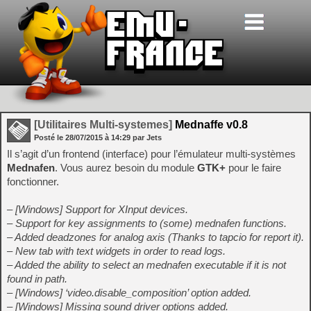
[Utilitaires Multi-systemes]
Mednaffe v0.8
Posté le
28/07/2015
à
14:29
par Jets
Il s’agit d’un frontend (interface) pour l’émulateur multi-systèmes
Mednafen
. Vous aurez besoin du module
GTK+
pour le faire
fonctionner.
– [Windows] Support for XInput devices.
– Support for key assignments to (some) mednafen functions.
– Added deadzones for analog axis (Thanks to tapcio for report it).
– New tab with text widgets in order to read logs.
– Added the ability to select an mednafen executable if it is not
found in path.
– [Windows] ‘video.disable_composition’ option added.
– [Windows] Missing sound driver options added.