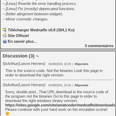
– [Linux] Rewrite the error handling process.
– [Linux] Fix (mostly) deprecated functions.
– Better alingment between widgets.
– Minor cosmetic changes.
Télécharger Mednaffe v0.8 (304,1 Ko)
Site Officiel
En savoir plus…
3
commentaires
Discussion (3) ¬
SirArthur(Luismi Herrero)
01/08/2015, 10:29
|
Répondre
This is the source code. Not the binaries Look this page in
order to download the right version.
SirArthur(Luismi Herrero)
01/08/2015, 10:33
|
Répondre
Sorry, double post.. That URL download is the source code of
the program not the binaries Go to this page in order to
download the right windows binary version:
https://sites.google.com/site/amatcoder/mednaffe/downloads
Please continue with your hard work on the emulation scene!