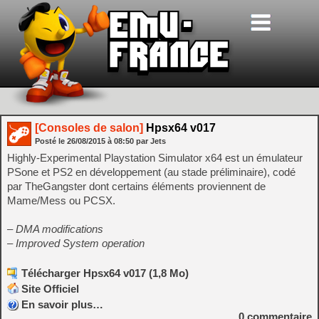
[Consoles de salon]
Hpsx64 v017
Posté le
26/08/2015
à
08:50
par Jets
Highly-Experimental Playstation Simulator x64 est un émulateur
PSone et PS2 en développement (au stade préliminaire), codé
par TheGangster dont certains éléments proviennent de
Mame/Mess ou PCSX.
– DMA modifications
– Improved System operation
Télécharger Hpsx64 v017 (1,8 Mo)
Site Officiel
En savoir plus…
0
commentaire