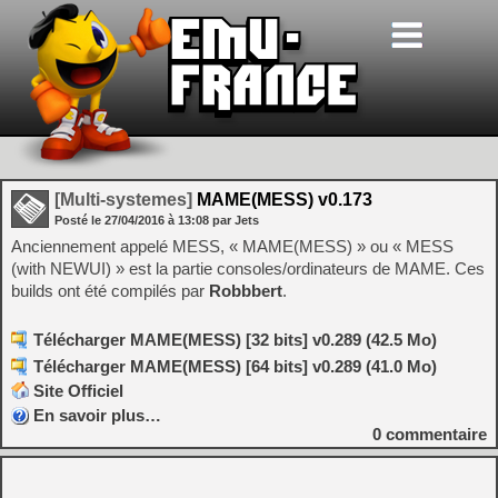
[Multi-systemes]
MAME(MESS) v0.173
Posté le
27/04/2016
à
13:08
par Jets
Anciennement appelé MESS, « MAME(MESS) » ou « MESS
(with NEWUI) » est la partie consoles/ordinateurs de MAME. Ces
builds ont été compilés par
Robbbert
.
Télécharger MAME(MESS) [32 bits] v0.289 (42.5 Mo)
Télécharger MAME(MESS) [64 bits] v0.289 (41.0 Mo)
Site Officiel
En savoir plus…
0
commentaire