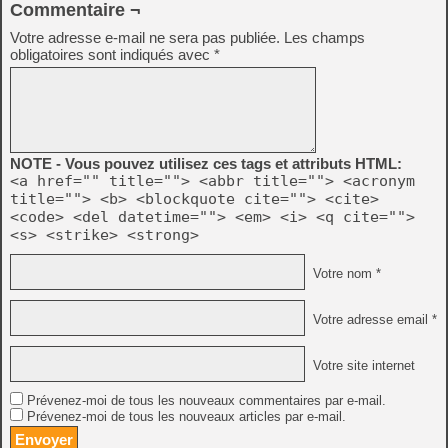
Commentaire ¬
Votre adresse e-mail ne sera pas publiée.
Les champs
obligatoires sont indiqués avec
*
NOTE - Vous pouvez utilisez ces tags et attributs HTML:
<a href="" title=""> <abbr title=""> <acronym
title=""> <b> <blockquote cite=""> <cite>
<code> <del datetime=""> <em> <i> <q cite="">
<s> <strike> <strong>
Votre nom *
Votre adresse email *
Votre site internet
Prévenez-moi de tous les nouveaux commentaires par e-mail.
Prévenez-moi de tous les nouveaux articles par e-mail.