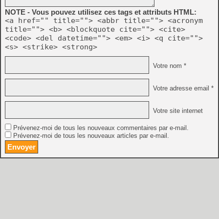
NOTE - Vous pouvez utilisez ces tags et attributs HTML:
<a href="" title=""> <abbr title=""> <acronym
title=""> <b> <blockquote cite=""> <cite>
<code> <del datetime=""> <em> <i> <q cite="">
<s> <strike> <strong>
Votre nom *
Votre adresse email *
Votre site internet
Prévenez-moi de tous les nouveaux commentaires par e-mail.
Prévenez-moi de tous les nouveaux articles par e-mail.