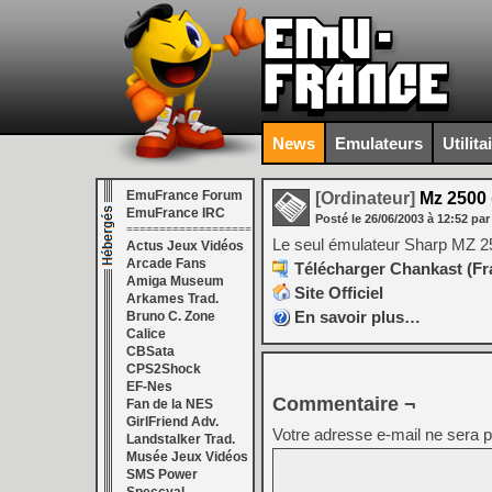
News
Emulateurs
Utilita
EmuFrance Forum
[Ordinateur]
Mz 2500 
EmuFrance IRC
Posté le
26/06/2003
à
12:52
par
===================
Le seul émulateur Sharp MZ 25
Actus Jeux Vidéos
Arcade Fans
Télécharger Chankast (Fra
Amiga Museum
Site Officiel
Arkames Trad.
En savoir plus…
Bruno C. Zone
Calice
CBSata
CPS2Shock
EF-Nes
Commentaire ¬
Fan de la NES
GirlFriend Adv.
Votre adresse e-mail ne sera p
Landstalker Trad.
Musée Jeux Vidéos
SMS Power