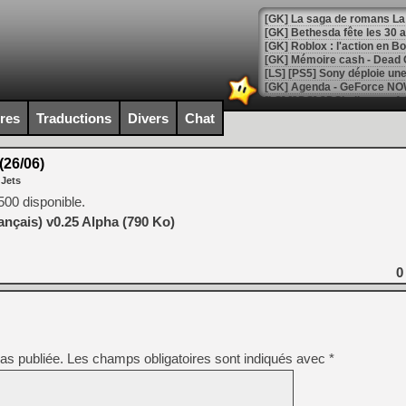
[GK] Bethesda fête les 30 
[GK] Roblox : l'action en B
[GK] Agenda - GeForce NOW
[GK] Devolver Digital en a 
ires
Traductions
Divers
Chat
[LS] [PS5] ps5-y2jb-autolo
(26/06)
[GK] Pourquoi Marvel Tokon 
 Jets
[GK] Test : Restory : Chill
[GK] GTA 6 : Rockstar Games
00 disponible.
[GK] Hot Wheels Infinite Rus
nçais) v0.25 Alpha (790 Ko)
[GK] Mémoire cash - Secret 
[GK] Résultats Nintendo : 
[GK] Déjà des dégraissage
0
[GK] Minecraft et ses « Gra
[GK] Beast of Reincarnation
[GK] Ubisoft : fin de parti
[GK] Mémoire cash - Metroid
as publiée.
Les champs obligatoires sont indiqués avec
*
[GK] Dan Houser (GTA) défe
[GK] Comment EA Sports FC
[GK] Crimson Moon : un Dark
[GK] Isle of Reveries : le j