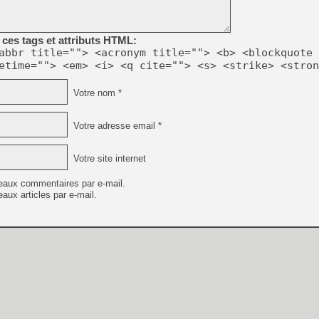
[GK] Moonlighter 2 : The En
[GK] Capcom relance Monste
ces tags et attributs HTML:
abbr title=""> <acronym title=""> <b> <blockquote 
etime=""> <em> <i> <q cite=""> <s> <strike> <stron
[GK] Le beat'em up The Walk
[GK] Endless Legend 2 : enf
Votre nom *
Votre adresse email *
[LS] [PS5] Le WebKit Userl
Votre site internet
[GK] Oubliez Crazy Taxi, S
eaux commentaires par e-mail.
aux articles par e-mail.
[LS] [Switch] NSZ 5.0.0 es