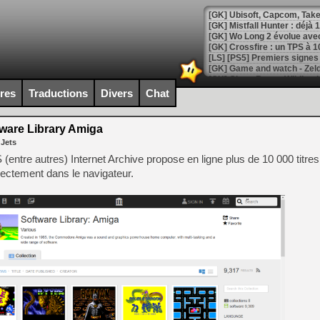
[GK] Mistfall Hunter : déjà 
[GK] Wo Long 2 évolue avec
[GK] Crossfire : un TPS à 100
[LS] [PS5] Premiers signes 
ires
Traductions
Divers
Chat
ware Library Amiga
[Mo5] DOOM arrive en cart
 Jets
[GK] Bethesda fête les 30 
[GK] Roblox : l'action en B
e autres) Internet Archive propose en ligne plus de 10 000 titre
irectement dans le navigateur.
[GK] Agenda - GeForce NOW
[GK] Devolver Digital en a 
[LS] [PS5] ps5-y2jb-autolo
[GK] Pourquoi Marvel Tokon 
[GK] Test : Restory : Chill
[GK] GTA 6 : Rockstar Games
[GK] Hot Wheels Infinite Rus
[GK] Mémoire cash - Secret 
[GK] Résultats Nintendo : 