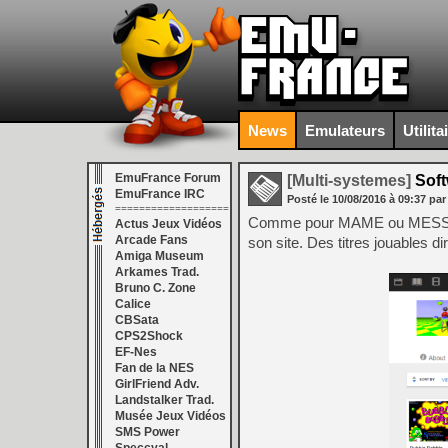
News
Emulateurs
Utilita
EmuFrance Forum
[Multi-systemes]
Soft
EmuFrance IRC
Posté le
10/08/2016
à
09:37
par
===================
Comme pour MAME ou MESS (entr
Actus Jeux Vidéos
Arcade Fans
son site. Des titres jouables d
Amiga Museum
Arkames Trad.
Bruno C. Zone
Calice
CBSata
CPS2Shock
EF-Nes
Fan de la NES
GirlFriend Adv.
Landstalker Trad.
Musée Jeux Vidéos
SMS Power