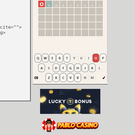
cite="">
g>