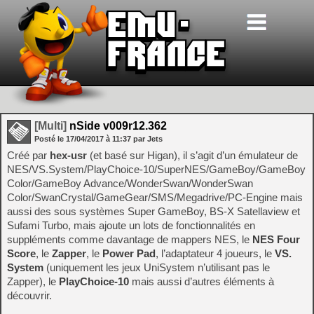
[Multi]
nSide v009r12.362
Posté le
17/04/2017
à
11:37
par Jets
Créé par
hex-usr
(et basé sur Higan), il s’agit d’un émulateur de
NES/VS.System/PlayChoice-10/SuperNES/GameBoy/GameBoy
Color/GameBoy Advance/WonderSwan/WonderSwan
Color/SwanCrystal/GameGear/SMS/Megadrive/PC-Engine mais
aussi des sous systèmes Super GameBoy, BS-X Satellaview et
Sufami Turbo, mais ajoute un lots de fonctionnalités en
suppléments comme davantage de mappers NES, le
NES Four
Score
, le
Zapper
, le
Power Pad
, l’adaptateur 4 joueurs, le
VS.
System
(uniquement les jeux UniSystem n’utilisant pas le
Zapper), le
PlayChoice-10
mais aussi d’autres éléments à
découvrir.