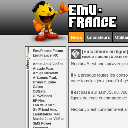
News
Emulateurs
Utilita
EmuFrance Forum
[Emulateurs en ligne]
EmuFrance IRC
Posté le
10/05/2017
à
09:44
par
===================
NeptunJS est une api avec plus
Actus Jeux Vidéos
Arcade Fans
Amiga Museum
Il y a presque toutes les conso
Arkames Trad.
avec tous les jeux jusqu’à 4 g
Bruno C. Zone
Calice
CBSata
Il est basé sur asmJS, qui vou
CPS2Shock
lignes de code et comporte d
EF-Nes
Fan de la NES
NeptunJS est constamment amél
GirlFriend Adv.
Landstalker Trad.
Musée Jeux Vidéos
SMS Power