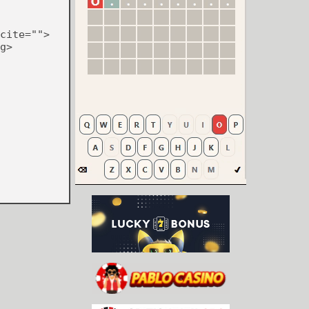
cite="">
g>