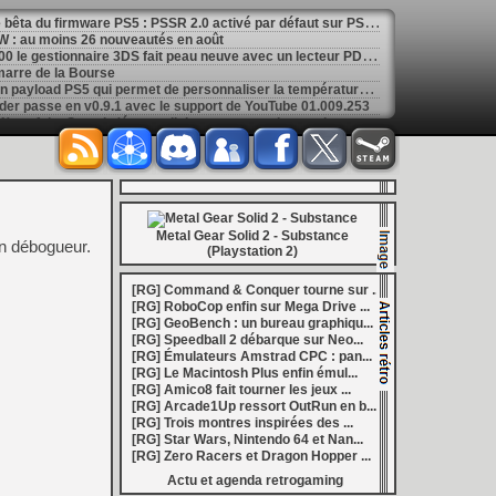
[
LS] [PS5] Sony déploie une bêta du firmware PS5 : PSSR 2.0 activé par défaut sur PS5 Pro
 : au moins 26 nouveautés en août
[
LS] [3DS] 3DShell-next v1.00 le gestionnaire 3DS fait peau neuve avec un lecteur PDF et un moteur entièrement revu
marre de la Bourse
[
LS] [PS5] fan_target v0.1 un payload PS5 qui permet de personnaliser la température cible du ventilateur
ader passe en v0.9.1 avec le support de YouTube 01.009.253
[
GK] Preview : Onimusha : Way of the Sword s'égare-t-il dans son pseudo monde ouvert ?
: Fighting Souls n'aura pas de test aujourd'hui
 Electronics Repairs porte bien son nom
 vous invite à regarder Netflix le 27 août à 21h
h : la gestion de bolides en plastique, c'est un métier
of Mana, le jeu qui a ensorcelé une génération
les ventes de Switch 2 dépassent déjà celles de la GameCube
Metal Gear Solid 2 - Substance
[
GK] Kingdom Hearts : accusé d'utiliser l'IA générative sur son visuel de promo, Square Enix invoque « l'erreur humaine »
n débogueur.
(Playstation 2)
s autour de Halo : Campaign Evolved
[
GK] Inspiré par System Shock 2 et Doom 3, le FPS DERELIKT veut vous foutre la trouille à la fin 2026
ecréer l’affichage emblématique de la Game Boy
[RG] Command & Conquer tourne sur ...
phismes Éclatants » arriveront sur Switch 2 en octobre
[RG] RoboCop enfin sur Mega Drive ...
[
LS] [XB360] Xbox360BadUpdate v1.3 l'exploit Xbox 360 gagne en fiabilité et ajoute un mode de récupération
[RG] GeoBench : un bureau graphiqu...
 : après un accueil mitigé, Game Freak va revoir sa copie
[RG] Speedball 2 débarque sur Neo...
e pour Champions Tactics, le jeu NFT ferme ses portes
[RG] Émulateurs Amstrad CPC : pan...
 : l'hymne ultime à la solitude a déjà quarante ans
[RG] Le Macintosh Plus enfin émul...
nd le maintien des jeux physiques pour les joueurs
[RG] Amico8 fait tourner les jeux ...
 27 veut apporter du sang neuf avec le mode The Grounds
[RG] Arcade1Up ressort OutRun en b...
siders médiéval à petit prix pour la rentrée
[RG] Trois montres inspirées des ...
eu inspiré des Zelda de la Game Boy arrivera à la rentrée 2026
[RG] Star Wars, Nintendo 64 et Nan...
dless Vault arrive sur le marché en 1.0
[RG] Zero Racers et Dragon Hopper ...
r Hunter Wilds avec un prologue gratuit
Actu et agenda retrogaming
[
GK] Mémoire cash - Retour sur Hybrid Heaven, l'étrange exclusivité Konami de la Nintendo 64