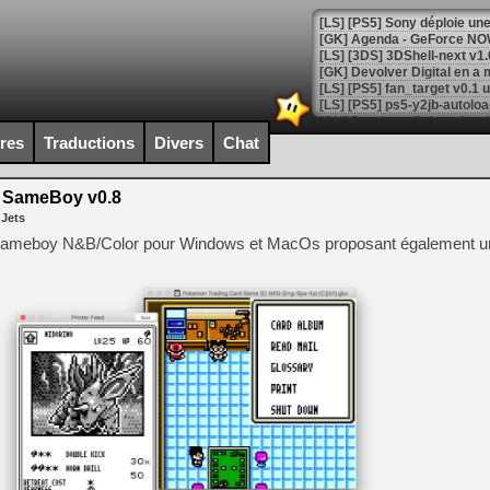
[GK] Agenda - GeForce NOW
[GK] Devolver Digital en a 
[LS] [PS5] ps5-y2jb-autolo
[GK] Pourquoi Marvel Tokon 
ires
Traductions
Divers
Chat
[GK] Test : Restory : Chill
[GK] GTA 6 : Rockstar Games
[GK] Hot Wheels Infinite Rus
SameBoy v0.8
[GK] Mémoire cash - Secret 
 Jets
[GK] Résultats Nintendo : 
e Gameboy N&B/Color pour Windows et MacOs proposant également u
[GK] Déjà des dégraissage
[Mo5] Brickboy cherche à r
[GK] Minecraft et ses « Gra
[GK] Beast of Reincarnation
[GK] Ubisoft : fin de parti
[GK] Mémoire cash - Metroid
[GK] Dan Houser (GTA) défe
[GK] Comment EA Sports FC
[GK] Crimson Moon : un Dark
[GK] Isle of Reveries : le j
[GK] Moonlighter 2 : The En
[GK] Capcom relance Monste