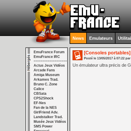
News
Emulateurs
Utilita
EmuFrance Forum
[Consoles portables]
EmuFrance IRC
Posté le
13/05/2017
à
07:22
par
===================
Un émulateur ultra précis d
Actus Jeux Vidéos
Arcade Fans
Amiga Museum
Arkames Trad.
Bruno C. Zone
Calice
CBSata
CPS2Shock
EF-Nes
Fan de la NES
GirlFriend Adv.
Landstalker Trad.
Musée Jeux Vidéos
SMS Power