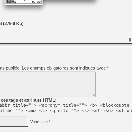
[Mo5] Deux inédits du Virtu
[GK] Le beat'em up The Walk
 (279,8 Ko)
[GK] Endless Legend 2 : enf
0
[LS] [PS5] Le WebKit Userl
[GK] Oubliez Crazy Taxi, S
as publiée.
Les champs obligatoires sont indiqués avec
*
[LS] [Switch] NSZ 5.0.0 es
[GK] No More Room in Hell 2
ces tags et attributs HTML:
abbr title=""> <acronym title=""> <b> <blockquote 
etime=""> <em> <i> <q cite=""> <s> <strike> <stron
Votre nom *